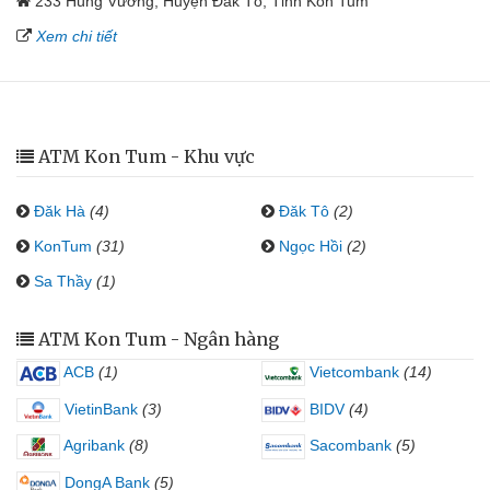
233 Hùng Vương, Huyện Đak Tô, Tỉnh Kon Tum
Xem chi tiết
ATM Kon Tum - Khu vực
Đăk Hà
(4)
Đăk Tô
(2)
KonTum
(31)
Ngọc Hồi
(2)
Sa Thầy
(1)
ATM Kon Tum - Ngân hàng
ACB
(1)
Vietcombank
(14)
VietinBank
(3)
BIDV
(4)
Agribank
(8)
Sacombank
(5)
DongA Bank
(5)