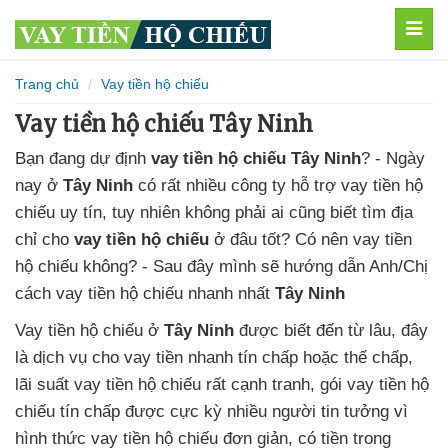
MEN
Trang chủ
Vay tiền hộ chiếu
Vay tiền hộ chiếu Tây Ninh
Bạn đang dự định
vay tiền hộ chiếu Tây Ninh
? - Ngày
nay
ở
Tây Ninh
có rất nhiều
công ty hỗ trợ vay tiền hộ
chiếu uy tín
, tuy nhiên không phải ai cũng biết
tìm địa
chỉ cho
vay tiền hộ chiếu
ở đâu tốt
? Có nên vay tiền
hộ chiếu không
? - Sau đây mình sẽ hướng dẫn Anh/Chị
cách vay tiền hộ chiếu
nhanh nhất
Tây Ninh
Vay tiền hộ chiếu
ở
Tây Ninh
được biết đến từ lâu,
đây
là dịch vụ cho vay tiền nhanh tín chấp
hoặc thế chấp,
lãi suất vay tiền hộ chiếu
rất cạnh tranh,
gói vay tiền hộ
chiếu tín chấp
được cực kỳ nhiều người tin tưởng
vì
hình thức vay tiền hộ chiếu
đơn giản,
có tiền trong