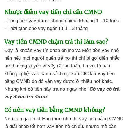
Nhược điểm
vay tiền chỉ cần CMND
- Tổng tiền vay
được không nhiều,
khoảng 1 - 10 triệu
- Thời gian cho vay ngắn
từ 1 - 3 tháng
Vay tiền CMND chậm trả
thì làm sao?
Đây là khoản vay tín chấp online
và
Món tiền vay nhỏ
nên nếu mọi người quên trả nợ
thì chỉ bị gọi điện nhắc
nợ
thường xuyên vì vậy rất an toàn
, tin vui là bạn
không bị liệt
vào danh sách nợ xấu CIC
khi vay tiền
bằng CMND
do đó
vẫn vay được
ở nhiều nơi khác.
Nhưng khi có tiền
hãy trả nợ ngay nhé "
Có vay có trả,
vay được trả được
"
Có nên
vay tiền bằng CMND không?
Nếu cần gấp một Hạn mức nhỏ
thì vay tiền bằng CMND
là giải pháp tốt hơn
vay tiền hộ chiếu, nhưng mà
cần