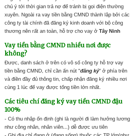
chú ý tới thời gian trả nợ
để tránh bị
gọi điện thường
xuyên. Ngoài ra
vay tiền bằng CMND
thành lập bởi các
công ty tài chính
đã đăng ký kinh doanh với bộ công
thương
nên
rất an toàn,
hỗ trợ cho vay ở
Tây Ninh
Vay tiền bằng CMND
nhiều nơi được
không?
Được,
danh sách ở trên
có vô số
công ty hỗ trợ vay
tiền bằng CMND
,
chỉ cần ấn nút "
đăng ký
"
ở phía trên
và điền đầy đủ thông tin,
chấp nhận đăng ký nhiều nơi
cùng 1 lúc để
vay được tổng tiền lớn nhất.
Các tiêu chí
đăng ký vay tiền CMND đậu
100%
- Có thu nhập ổn định
(ghi là người đi làm hưởng lương
như công nhân,
nhân viên...) dễ được ưu tiên
- Ghi địa chỉ
đang ở (đang sống) thuộc
các TP lớn(như