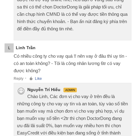
sa thì có thể chọn DoctorDong là giải pháp tối ưu, chỉ
cần chụp hình CMND là có thể vay được tiền thông qua
hình thức chuyển khoản. - Bạn ấn nút đăng ký phía trên
để điền đầy đủ thông tin nhé.
Linh Trần
L
Có nhiều công ty cho vay quá !! nên vay ở đâu thì uy tín -
có an toàn không? - Tôi là công nhân lương 6tr có vay
được không?
Reply
Like
●
Nguyễn Trí Hiếu
ADMIN
Chào Linh, Các đơn vị cho vay ở trên đều là
những công ty cho vay uy tín và an toàn, tùy vào số tiền
bạn muốn vay mà chọn đơn vị cho vay phù hợp, ví dụ
bạn muốn vay số tiền <2tr thì chọn DoctorDong đang
ưu đãi lãi suất 0%, bạn muốn vay nhiều hơn thì chọn
EasyCredit với điều kiện bạn đang sống ở tỉnh thành