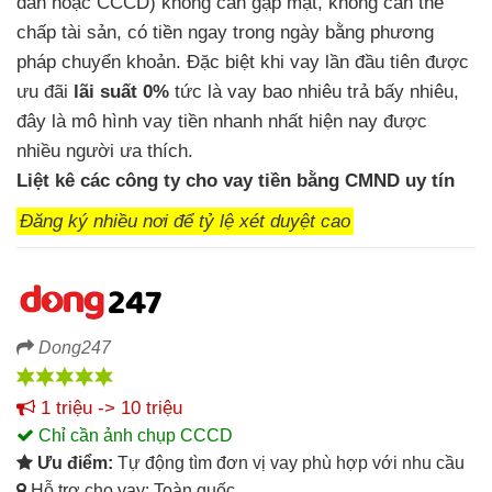
dân
hoặc CCCD)
không cần gặp mặt,
không cần thế
chấp tài sản,
có tiền ngay trong ngày
bằng phương
pháp chuyển khoản. Đặc biệt
khi vay lần đầu tiên được
ưu đãi
lãi suất 0%
tức là vay bao nhiêu trả bấy nhiêu,
đây là mô hình vay tiền nhanh nhất hiện nay
được
nhiều người ưa thích.
Liệt kê
các công ty cho vay tiền bằng CMND uy tín
Đăng ký nhiều nơi để tỷ lệ xét duyệt cao
Dong247
1 triệu -> 10 triệu
Chỉ cần ảnh chụp CCCD
Ưu điểm:
Tự động tìm đơn vị vay phù hợp với nhu cầu
Hỗ trợ cho vay: Toàn quốc