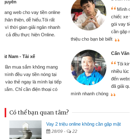
Mình cần tiền gấp nên định cầm cố
chiếc xe wave nhưng thật may đã có
gói vay tiền bằng CMND online không
cần gặp mặt nên rất tiện lợi, sẽ giới
thiệu cho bạn bè biết
qu
Cấn Văn Lực - Tạp hóa
Tôi kinh doanh buôn bán nhỏ lẻ
nhiều lúc cần vốn nhập hàng, nhờ biết
đến website qua bạn bè giới thiệu tôi
đã giải quyết được công việc của
mình nhanh chóng
th
Có thể bạn quan tâm?
Vay 2 triệu online không cần gặp mặt
28/09 -
22