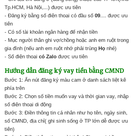
Tp.HCM,
Hà Nội,...) được ưu tiên
- Đăng ký
bằng số điện thoại
có đầu số
09
.... được ưu
tiên
- Có số tài khoản ngân hàng
để nhận tiền
- Mục người thân
ghi vợ/chồng hoặc
anh em ruột trong
gia đình (nếu anh em ruột
nhớ phải trùng
Họ
nhé)
- Số điện thoại
có Zalo
được ưu tiên
Hướng dẫn
đăng ký vay tiền bằng CMND
Bước 1: Ấn nút đăng ký màu cam
ở danh sách liệt kê
phía trên
Bước 2: Chọn số tiền muốn vay
và thời gian vay,
nhập
số điện thoại di động
Bước 3: Điền thông tin
cá nhân như họ tên,
ngày sinh,
số CMND, địa chỉ( ghi sinh sống ở TP lớn
dễ được ưu
tiên)