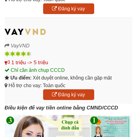
Đăng ký vay
VayVND
1 triệu -> 5 triệu
Chỉ cần ảnh chụp CCCD
Ưu điểm:
Xét duyệt online, không cần gặp mặt
Hỗ trợ cho vay: Toàn quốc
Đăng ký vay
Điều kiện để vay tiền online bằng CMND/CCCD