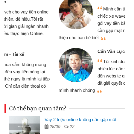
Mình cần tiền gấp nên định cầm cố
chiếc xe wave nhưng thật may đã có
gói vay tiền bằng CMND online không
cần gặp mặt nên rất tiện lợi, sẽ giới
thiệu cho bạn bè biết
qu
Cấn Văn Lực - Tạp hóa
Tôi kinh doanh buôn bán nhỏ lẻ
nhiều lúc cần vốn nhập hàng, nhờ biết
đến website qua bạn bè giới thiệu tôi
đã giải quyết được công việc của
mình nhanh chóng
th
Có thể bạn quan tâm?
Vay 2 triệu online không cần gặp mặt
28/09 -
22