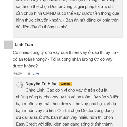
sa thì có thể chọn DoctorDong là giải pháp tối ưu, chỉ
cần chụp hình CMND là có thể vay được tiền thông qua
hình thức chuyển khoản. - Bạn ấn nút đăng ký phía trên
để điền đầy đủ thông tin nhé.
Linh Trần
L
Có nhiều công ty cho vay quá !! nên vay ở đâu thì uy tín -
có an toàn không? - Tôi là công nhân lương 6tr có vay
được không?
Reply
Like
●
Nguyễn Trí Hiếu
ADMIN
Chào Linh, Các đơn vị cho vay ở trên đều là
những công ty cho vay uy tín và an toàn, tùy vào số tiền
bạn muốn vay mà chọn đơn vị cho vay phù hợp, ví dụ
bạn muốn vay số tiền <2tr thì chọn DoctorDong đang
ưu đãi lãi suất 0%, bạn muốn vay nhiều hơn thì chọn
EasyCredit với điều kiện bạn đang sống ở tỉnh thành