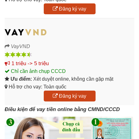
Đăng ký vay
VayVND
1 triệu -> 5 triệu
Chỉ cần ảnh chụp CCCD
Ưu điểm:
Xét duyệt online, không cần gặp mặt
Hỗ trợ cho vay: Toàn quốc
Đăng ký vay
Điều kiện để vay tiền online bằng CMND/CCCD