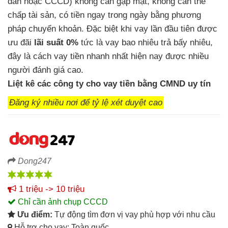
dân
hoặc CCCD)
không cần gặp mặt,
không cần thế
chấp tài sản,
có tiền ngay trong ngày
bằng phương
pháp chuyển khoản. Đặc biệt
khi vay lần đầu tiên được
ưu đãi
lãi suất 0%
tức là vay bao nhiêu trả bấy nhiêu,
đây là cách vay tiền nhanh nhất hiện nay
được nhiều
người đánh giá cao.
Liệt kê
các công ty cho vay tiền bằng CMND uy tín
Đăng ký nhiều nơi để tỷ lệ xét duyệt cao
Dong247
1 triệu -> 10 triệu
Chỉ cần ảnh chụp CCCD
Ưu điểm:
Tự động tìm đơn vị vay phù hợp với nhu cầu
Hỗ trợ cho vay: Toàn quốc