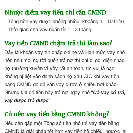
Nhược điểm
vay tiền chỉ cần CMND
- Tổng tiền vay
được không nhiều,
khoảng 1 - 10 triệu
- Thời gian cho vay ngắn
từ 1 - 3 tháng
Vay tiền CMND chậm trả
thì làm sao?
Đây là khoản vay tín chấp online
và
Hạn mức vay nhỏ
nên nếu mọi người quên trả nợ
thì chỉ bị gọi điện nhắc
nợ
thường xuyên vì vậy rất an toàn
, tin vui là bạn
không bị liệt
vào danh sách nợ xấu CIC
khi vay tiền
bằng CMND
do đó
vẫn vay được
ở nhiều nơi khác.
Nhưng khi có tiền
hãy trả nợ ngay nhé "
Có vay có trả,
vay được trả được
"
Có nên
vay tiền bằng CMND không?
Nếu cần gấp một Tổng số tiền nhỏ
thì vay tiền bằng
CMND
là giải pháp tốt hơn
vay tiền hộ chiếu, ngược lại