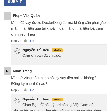
Phạm Văn Quân
P
Mình đã vay được DoctorDong 2tr mà không cần phải gặp
mặt, nhận tiền qua tài khoản ngân hàng, thật tiện lợi, cảm
ơn nhiều nhiều
Reply
Like
●
Nguyễn Trí Hiếu
ADMIN
Cảm ơn bạn đã chia sẻ.
Minh Trang
M
Mình ở vùng sâu thì có hỗ trợ vay tiền online không? -
Đăng ký như thế nào?
Reply
Like
●
Nguyễn Trí Hiếu
ADMIN
Chào Bạn, Ở bất kỳ nơi nào tại Việt Nam đều
được hỗ trợ vay online nhé, nếu bạn ở vùng sâu vùng