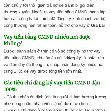
cần chú ý tới thời gian trả nợ
để tránh bị
gọi điện
thường xuyên. Ngoài ra
vay tiền bằng CMND
thành lập
bởi các công ty tài chính
đã đăng ký kinh doanh với bộ
công thương
nên
rất an toàn,
hỗ trợ cho vay ở
Gia Lai
Vay tiền bằng CMND
nhiều nơi được
không?
Được,
danh sách ở trên
có vô số
công ty hỗ trợ vay
tiền bằng CMND
,
chỉ cần ấn nút "
đăng ký
"
ở phía trên
và điền đầy đủ thông tin,
chấp nhận đăng ký nhiều nơi
cùng 1 lúc để
vay được tổng tiền lớn nhất.
Các tiêu chí
đăng ký vay tiền CMND đậu
100%
- Có thu nhập ổn định
(ghi là người đi làm hưởng lương
như công nhân,
nhân viên...) dễ được ưu tiên
- Ghi địa chỉ
đang ở (đang sống) thuộc
các TP lớn(như