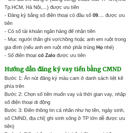
Tp.HCM,
Hà Nội,...) được ưu tiên
- Đăng ký
bằng số điện thoại
có đầu số
09
.... được ưu
tiên
- Có số tài khoản ngân hàng
để nhận tiền
- Mục người thân
ghi vợ/chồng hoặc
anh em ruột trong
gia đình (nếu anh em ruột
nhớ phải trùng
Họ
nhé)
- Số điện thoại
có Zalo
được ưu tiên
Hướng dẫn
đăng ký vay tiền bằng CMND
Bước 1: Ấn nút đăng ký màu cam
ở danh sách liệt kê
phía trên
Bước 2: Chọn số tiền muốn vay
và thời gian vay,
nhập
số điện thoại di động
Bước 3: Điền thông tin
cá nhân như họ tên,
ngày sinh,
số CMND, địa chỉ( ghi sinh sống ở TP lớn
dễ được ưu
tiên)