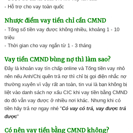
- Hỗ trợ cho vay
toàn quốc
Nhược điểm
vay tiền chỉ cần CMND
- Tổng số tiền vay
được không nhiều,
khoảng 1 - 10
triệu
- Thời gian cho vay ngắn
từ 1 - 3 tháng
Vay tiền CMND bùng nợ
thì làm sao?
Đây là khoản vay tín chấp online
và
Tổng tiền vay nhỏ
nên nếu Anh/Chị quên trả nợ
thì chỉ bị gọi điện nhắc nợ
thường xuyên vì vậy rất an toàn
, tin vui là bạn không bị
liệt
vào danh sách nợ xấu CIC
khi vay tiền bằng CMND
do đó
vẫn vay được
ở nhiều nơi khác. Nhưng khi có
tiền
hãy trả nợ ngay nhé "
Có vay có trả,
vay được trả
được
"
Có nên
vay tiền bằng CMND không?