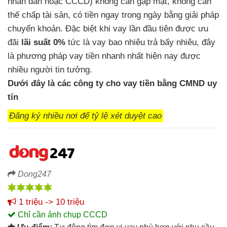
nhân dân
hoặc CCCD)
không cần gặp mặt,
không cần
thế chấp tài sản,
có tiền ngay trong ngày
bằng giải pháp
chuyển khoản. Đặc biệt
khi vay lần đầu tiên được ưu
đãi
lãi suất 0%
tức là vay bao nhiêu trả bấy nhiêu,
đây
là phương pháp vay tiền nhanh nhất hiện nay
được
nhiều người tin tưởng.
Dưới đây là
các công ty cho vay tiền bằng CMND uy
tín
Đăng ký nhiều nơi để tỷ lệ xét duyệt cao
Dong247
1 triệu -> 10 triệu
Chỉ cần ảnh chụp CCCD