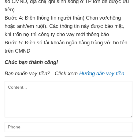
số CMND, địa chỉ( ghi sinh sống ở TP lớn
dễ được ưu
tiên)
Bước 4: Điền thông tin
người thân( Chọn vợ/chồng
hoặc anh/em ruột). Các thông tin
này được bảo mật,
khi trốn nợ
thì công ty cho vay
mới thông báo
Bước 5: Điền số tài khoản ngân hàng
trùng với họ tên
trên CMND
Chúc bạn thành công!
Bạn muốn vay tiền? - Click xem
Hướng dẫn vay tiền