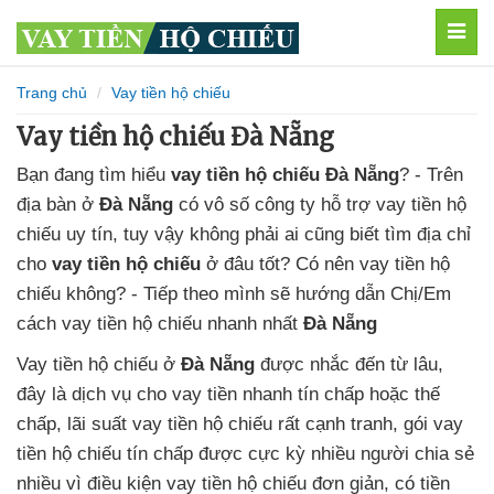
MEN
Trang chủ
Vay tiền hộ chiếu
Vay tiền hộ chiếu Đà Nẵng
Bạn đang tìm hiểu
vay tiền hộ chiếu Đà Nẵng
? - Trên
địa bàn
ở
Đà Nẵng
có vô số
công ty hỗ trợ vay tiền hộ
chiếu uy tín
, tuy vậy không phải ai cũng biết
tìm địa chỉ
cho
vay tiền hộ chiếu
ở đâu tốt
? Có nên vay tiền hộ
chiếu không
? - Tiếp theo mình sẽ hướng dẫn Chị/Em
cách vay tiền hộ chiếu
nhanh nhất
Đà Nẵng
Vay tiền hộ chiếu
ở
Đà Nẵng
được nhắc đến từ lâu,
đây là dịch vụ cho vay tiền nhanh tín chấp
hoặc thế
chấp,
lãi suất vay tiền hộ chiếu
rất cạnh tranh,
gói vay
tiền hộ chiếu tín chấp
được cực kỳ nhiều người chia sẻ
nhiều
vì
điều kiện vay tiền hộ chiếu
đơn giản,
có tiền