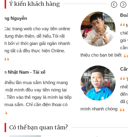
Ý kiến khách hàng
Đoàn Hữu Cảnh
Mình cần tiền gấp nên định cầm cố
chiếc xe wave nhưng thật may đã có
gói vay tiền bằng CMND online không
cần gặp mặt nên rất tiện lợi, sẽ giới
thiệu cho bạn bè biết
qu
Cấn Văn Lực - Tạp hóa
Tôi kinh doanh buôn bán nhỏ lẻ
nhiều lúc cần vốn nhập hàng, nhờ biết
đến website qua bạn bè giới thiệu tôi
đã giải quyết được công việc của
mình nhanh chóng
th
Có thể bạn quan tâm?