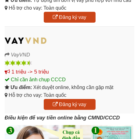
Ưu điểm:
Tự động tìm đơn vị vay phù hợp với nhu cầu
Hỗ trợ cho vay: Toàn quốc
Đăng ký vay
VayVND
1 triệu -> 5 triệu
Chỉ cần ảnh chụp CCCD
Ưu điểm:
Xét duyệt online, không cần gặp mặt
Hỗ trợ cho vay: Toàn quốc
Đăng ký vay
Điều kiện để vay tiền online bằng CMND/CCCD