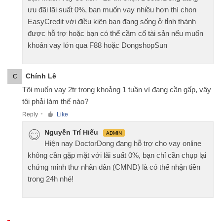
ưu đãi lãi suất 0%, bạn muốn vay nhiều hơn thì chọn
EasyCredit với điều kiện bạn đang sống ở tỉnh thành
được hỗ trợ hoặc bạn có thể cầm cố tài sản nếu muốn
khoản vay lớn qua F88 hoặc DongshopSun
Chính Lê
C
Tôi muốn vay 2tr trong khoảng 1 tuần vì đang cần gấp, vậy
tôi phải làm thế nào?
Reply
Like
●
Nguyễn Trí Hiếu
ADMIN
Hiện nay DoctorDong đang hỗ trợ cho vay online
không cần gặp mặt với lãi suất 0%, bạn chỉ cần chụp lại
chứng minh thư nhân dân (CMND) là có thể nhận tiền
trong 24h nhé!