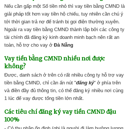
Nếu cần gấp một Số tiền nhỏ
thì vay tiền bằng CMND
là
giải pháp tốt hơn
vay tiền hộ chiếu, tuy nhiên
cần chú ý
tới thời gian trả nợ
để tránh bị
gọi điện thường xuyên.
Ngoài ra
vay tiền bằng CMND
thành lập bởi các công ty
tài chính
đã đăng ký kinh doanh minh bạch
nên
rất an
toàn,
hỗ trợ cho vay ở
Đà Nẵng
Vay tiền bằng CMND
nhiều nơi được
không?
Được,
danh sách ở trên
có rất nhiều
công ty hỗ trợ vay
tiền bằng CMND
,
chỉ cần ấn nút "
đăng ký
"
ở phía trên
và điền đầy đủ thông tin,
có thể đăng ký nhiều nơi cùng
1 lúc để
vay được tổng tiền lớn nhất.
Các tiêu chí
đăng ký vay tiền CMND đậu
100%
- Có thu nhập ổn định
(ghi là người đi làm hưởng lương