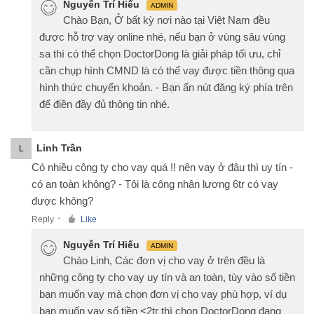
Nguyễn Trí Hiếu
ADMIN
Chào Bạn, Ở bất kỳ nơi nào tại Việt Nam đều
được hỗ trợ vay online nhé, nếu bạn ở vùng sâu vùng
sa thì có thể chọn DoctorDong là giải pháp tối ưu, chỉ
cần chụp hình CMND là có thể vay được tiền thông qua
hình thức chuyển khoản. - Bạn ấn nút đăng ký phía trên
để điền đầy đủ thông tin nhé.
Linh Trần
L
Có nhiều công ty cho vay quá !! nên vay ở đâu thì uy tín -
có an toàn không? - Tôi là công nhân lương 6tr có vay
được không?
Reply
Like
●
Nguyễn Trí Hiếu
ADMIN
Chào Linh, Các đơn vị cho vay ở trên đều là
những công ty cho vay uy tín và an toàn, tùy vào số tiền
bạn muốn vay mà chọn đơn vị cho vay phù hợp, ví dụ
bạn muốn vay số tiền <2tr thì chọn DoctorDong đang