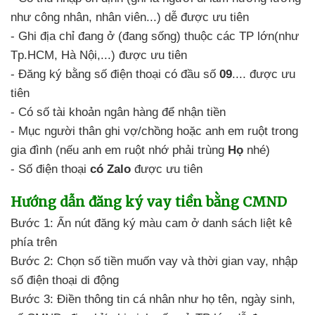
như công nhân,
nhân viên...) dễ được ưu tiên
- Ghi địa chỉ
đang ở (đang sống) thuộc
các TP lớn(như
Tp.HCM,
Hà Nội,...) được ưu tiên
- Đăng ký
bằng số điện thoại
có đầu số
09
.... được ưu
tiên
- Có số tài khoản ngân hàng
để nhận tiền
- Mục người thân
ghi vợ/chồng hoặc
anh em ruột trong
gia đình (nếu anh em ruột
nhớ phải trùng
Họ
nhé)
- Số điện thoại
có Zalo
được ưu tiên
Hướng dẫn
đăng ký vay tiền bằng CMND
Bước 1: Ấn nút đăng ký màu cam
ở danh sách liệt kê
phía trên
Bước 2: Chọn số tiền muốn vay
và thời gian vay,
nhập
số điện thoại di động
Bước 3: Điền thông tin
cá nhân như họ tên,
ngày sinh,