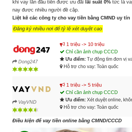
khi vay lần đầu tiên được ưu đãi
lãi suất 0%
tức là va
nay
được nhiều người đề cập.
Liệt kê
các công ty cho vay tiền bằng CMND uy tín
Đăng ký nhiều nơi để tỷ lệ xét duyệt cao
1 triệu -> 10 triệu
Chỉ cần ảnh chụp CCCD
Ưu điểm:
Tự động tìm đơn vị v
Dong247
Hỗ trợ cho vay: Toàn quốc
1 triệu -> 5 triệu
Chỉ cần ảnh chụp CCCD
Ưu điểm:
Xét duyệt online, kh
VayVND
Hỗ trợ cho vay: Toàn quốc
Điều kiện để vay tiền online bằng CMND/CCCD