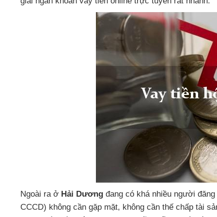
giải ngân khoản vay tiền online trực tuyến
rất nhanh.
Ngoài ra
ở
Hải Dương
đang có khá nhiều người đăng
CCCD)
không cần gặp mặt,
không cần thế chấp tài sả