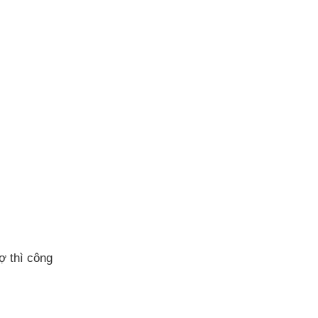
nợ
thì công