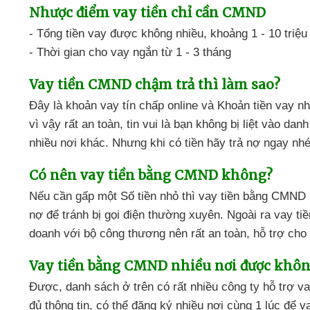
Nhược điểm
vay tiền chỉ cần CMND
- Tổng tiền vay
được không nhiều,
khoảng 1 - 10 triệu
- Thời gian cho vay ngắn
từ 1 - 3 tháng
Vay tiền CMND chậm trả
thì làm sao?
Đây là khoản vay tín chấp online
và
Khoản tiền vay nh
vì vậy rất an toàn
, tin vui là bạn không bị liệt
vào danh
nhiều nơi khác. Nhưng khi có tiền
hãy trả nợ ngay nhé
Có nên
vay tiền bằng CMND không?
Nếu cần gấp một Số tiền nhỏ
thì vay tiền bằng CMND
nợ
để tránh bị
gọi điện thường xuyên. Ngoài ra
vay ti
doanh với bộ công thương
nên
rất an toàn,
hỗ trợ cho
Vay tiền bằng CMND
nhiều nơi được khô
Được,
danh sách ở trên
có rất nhiều
công ty hỗ trợ v
đủ thông tin,
có thể đăng ký nhiều nơi cùng 1 lúc để
va