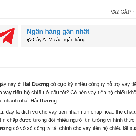
VAY GẤP
Ngân hàng gần nhất
Cây ATM các ngân hàng
gày nay
ở
Hải Dương
có cực kỳ nhiều
công ty hỗ trợ vay ti
ho
vay tiền hộ chiếu
ở đâu tốt
? Có nên vay tiền hộ chiếu kh
ếu
nhanh nhất
Hải Dương
u,
đây là dịch vụ cho vay tiền nhanh tín chấp
hoặc thế chấp
tín chấp
được tương đối nhiều người tin tưởng
vì
hình thức 
ương
có vô số công ty tài chính
cho vay tiền hộ chiếu lãi su