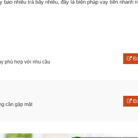
y bao nhiêu trả bấy nhiêu,
đây là biện pháp vay tiền nhanh n
Đă
ay phù hợp với nhu cầu
Đă
ông cần gặp mặt