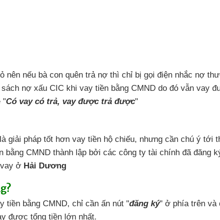
ỏ nên nếu bà con quên trả nợ
thì chỉ bị gọi điện nhắc nợ
thư
 sách nợ xấu CIC
khi vay tiền bằng CMND
do đó
vẫn vay đ
 "
Có vay có trả,
vay được trả được
"
là giải pháp tốt hơn
vay tiền hộ chiếu, nhưng
cần chú ý tới t
ền bằng CMND
thành lập bởi các công ty tài chính
đã đăng ký
 vay ở
Hải Dương
ng?
ay tiền bằng CMND
,
chỉ cần ấn nút "
đăng ký
"
ở phía trên và 
y được tổng tiền lớn nhất.