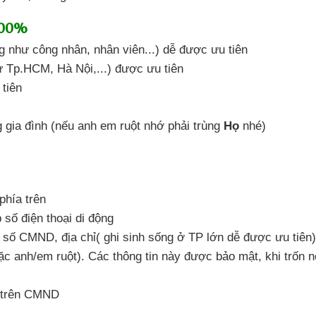
100%
g
như công nhân,
nhân viên...) dễ được ưu tiên
ư Tp.HCM,
Hà Nội,...) được ưu tiên
 tiên
 gia đình (nếu anh em ruột
nhớ phải trùng
Họ
nhé)
phía trên
số điện thoại di động
số CMND, địa chỉ( ghi sinh sống ở TP lớn
dễ được ưu tiên)
c anh/em ruột). Các thông tin
này được bảo mật,
khi trốn 
n trên CMND