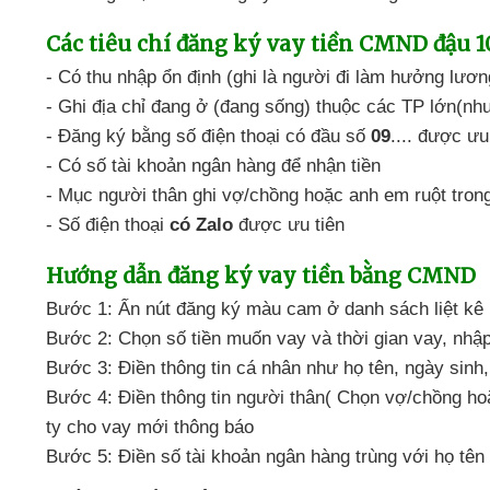
Các tiêu chí
đăng ký vay tiền CMND đậu 
- Có thu nhập ổn định
(ghi là người đi làm hưởng lươn
- Ghi địa chỉ
đang ở (đang sống) thuộc
các TP lớn(nh
- Đăng ký
bằng số điện thoại
có đầu số
09
.... được ưu
- Có số tài khoản ngân hàng
để nhận tiền
- Mục người thân
ghi vợ/chồng hoặc
anh em ruột trong
- Số điện thoại
có Zalo
được ưu tiên
Hướng dẫn
đăng ký vay tiền bằng CMND
Bước 1: Ấn nút đăng ký màu cam
ở danh sách liệt kê 
Bước 2: Chọn số tiền muốn vay
và thời gian vay,
nhập 
Bước 3: Điền thông tin
cá nhân như họ tên,
ngày sinh,
Bước 4: Điền thông tin
người thân( Chọn vợ/chồng
hoặ
ty cho vay
mới thông báo
Bước 5: Điền số tài khoản ngân hàng
trùng với họ tê