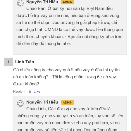
Nguyễn Trí Hiếu
ADMIN
Chào Bạn, Ở bất kỳ nơi nào tại Việt Nam đều
được hỗ trợ vay online nhé, nếu bạn ở vùng sâu vùng
sa thì có thể chọn DoctorDong là giải pháp tối ưu, chỉ
cần chụp hình CMND là có thể vay được tiền thông qua
hình thức chuyển khoản. - Bạn ấn nút đăng ký phía trên
để điền đầy đủ thông tin nhé.
Linh Trần
L
Có nhiều công ty cho vay quá !! nên vay ở đâu thì uy tín -
có an toàn không? - Tôi là công nhân lương 6tr có vay
được không?
Reply
Like
●
Nguyễn Trí Hiếu
ADMIN
Chào Linh, Các đơn vị cho vay ở trên đều là
những công ty cho vay uy tín và an toàn, tùy vào số tiền
bạn muốn vay mà chọn đơn vị cho vay phù hợp, ví dụ
bạn muốn vay số tiền <2tr thì chọn DoctorDong đang