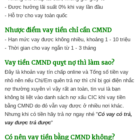
- Được hưởng lãi suất 0%
khi vay lần đầu
- Hỗ trợ cho vay
toàn quốc
Nhược điểm
vay tiền chỉ cần CMND
- Hạn mức vay
được không nhiều,
khoảng 1 - 10 triệu
- Thời gian cho vay ngắn
từ 1 - 3 tháng
Vay tiền CMND quỵt nợ
thì làm sao?
Đây là khoản vay tín chấp online
và
Tổng số tiền vay
nhỏ nên nếu Chị/Em quên trả nợ
thì chỉ bị gọi điện nhắc
nợ
thường xuyên vì vậy rất an toàn
, tin vui là bạn
không bị liệt
vào danh sách nợ xấu CIC
khi vay tiền
bằng CMND
do đó
vẫn vay được
ở nhiều nơi khác.
Nhưng khi có tiền
hãy trả nợ ngay nhé "
Có vay có trả,
vay được trả được
"
Có nên
vay tiền bằng CMND không?