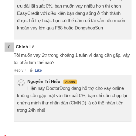
ưu đãi lãi suất 0%, bạn muốn vay nhiều hơn thì chọn
EasyCredit với điều kiện bạn đang sống ở tỉnh thành
được hỗ trợ hoặc bạn có thể cầm cố tài sản nếu muốn
khoản vay lớn qua F88 hoặc DongshopSun
Chính Lê
C
Tôi muốn vay 2tr trong khoảng 1 tuần vì đang cần gấp, vậy
tôi phải làm thế nào?
Reply
Like
●
Nguyễn Trí Hiếu
ADMIN
Hiện nay DoctorDong đang hỗ trợ cho vay online
không cần gặp mặt với lãi suất 0%, bạn chỉ cần chụp lại
chứng minh thư nhân dân (CMND) là có thể nhận tiền
trong 24h nhé!