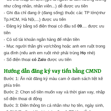
như công nhân,
nhân viên...) dễ được ưu tiên
- Ghi địa chỉ
đang ở (đang sống) thuộc
các TP lớn(như
Tp.HCM,
Hà Nội,...) được ưu tiên
- Đăng ký
bằng số điện thoại
có đầu số
09
.... được ưu
tiên
- Có số tài khoản ngân hàng
để nhận tiền
- Mục người thân
ghi vợ/chồng hoặc
anh em ruột trong
gia đình (nếu anh em ruột
nhớ phải trùng
Họ
nhé)
- Số điện thoại
có Zalo
được ưu tiên
Hướng dẫn
đăng ký vay tiền bằng CMND
Bước 1: Ấn nút đăng ký màu cam
ở danh sách liệt kê
phía trên
Bước 2: Chọn số tiền muốn vay
và thời gian vay,
nhập
số điện thoại di động
Bước 3: Điền thông tin
cá nhân như họ tên,
ngày sinh,