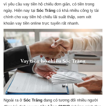
vì
yêu cầu vay tiền hộ chiếu
đơn giản,
có tiền trong
ngày. Hiện nay tại
Sóc Trăng
có khá nhiều công ty tài
chính
cho vay tiền hộ chiếu lãi suất thấp,
xem xét
khoản vay tiền online trực tuyến
rất nhanh.
Ngoài ra
ở
Sóc Trăng
đang có tương đối nhiều người