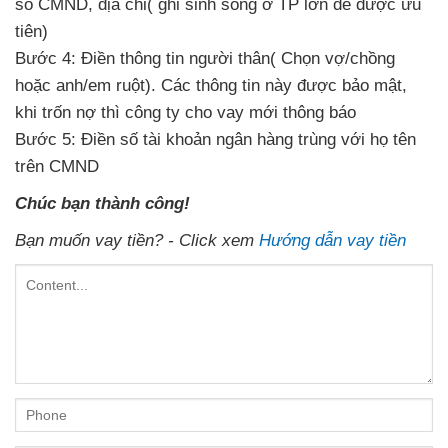
số CMND, địa chỉ( ghi sinh sống ở TP lớn
dễ được ưu
tiên)
Bước 4: Điền thông tin
người thân( Chọn vợ/chồng
hoặc anh/em ruột). Các thông tin
này được bảo mật,
khi trốn nợ
thì công ty cho vay
mới thông báo
Bước 5: Điền số tài khoản ngân hàng
trùng với họ tên
trên CMND
Chúc bạn thành công!
Bạn muốn vay tiền? - Click xem
Hướng dẫn vay tiền