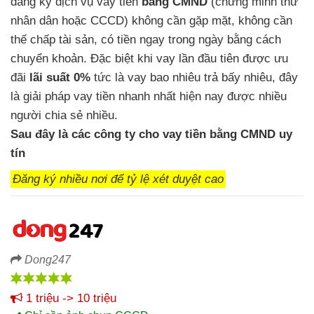
đăng ký
dịch vụ vay tiền
bằng CMND
(chứng minh thư
nhân dân
hoặc CCCD)
không cần gặp mặt,
không cần
thế chấp tài sản,
có tiền ngay trong ngày
bằng cách
chuyển khoản. Đặc biệt
khi vay lần đầu tiên được ưu
đãi
lãi suất 0%
tức là vay bao nhiêu trả bấy nhiêu,
đây
là giải pháp vay tiền nhanh nhất hiện nay
được nhiều
người chia sẻ nhiều.
Sau đây là
các công ty cho vay tiền bằng CMND uy
tín
Đăng ký nhiều nơi để tỷ lệ xét duyệt cao
Dong247
1 triệu -> 10 triệu