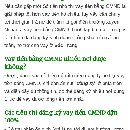
Nếu cần gấp một Số tiền nhỏ
thì vay tiền bằng CMND
là
giải pháp tốt hơn
vay tiền hộ chiếu, tuy vậy
cần chú ý
tới thời gian trả nợ
để tránh bị
gọi điện thường xuyên.
Ngoài ra
vay tiền bằng CMND
thành lập bởi các công ty
tài chính
đã đăng ký kinh doanh công khai
nên
rất an
toàn,
hỗ trợ cho vay ở
Sóc Trăng
Vay tiền bằng CMND
nhiều nơi được
không?
Được,
danh sách ở trên
có rất nhiều
công ty hỗ trợ vay
tiền bằng CMND
,
chỉ cần ấn nút "
đăng ký
"
ở phía trên
và điền đầy đủ thông tin,
có thể đăng ký nhiều nơi cùng
1 lúc để
vay được tổng tiền lớn nhất.
Các tiêu chí
đăng ký vay tiền CMND đậu
100%
- Có thu nhập ổn định
(ghi là người đi làm hưởng lương