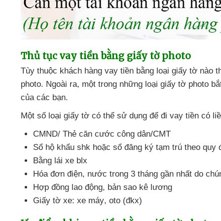
Thủ tục vay tiền bằng giấy tờ photo
Tùy thuộc khách hàng vay tiền bằng loại giấy tờ nào
t
photo
. Ngoài ra
, một trong
những loại giấy tờ photo 
của
các bạn.
Một số loại giấy tờ
có thể sử dụng
để đi vay tiền có l
CMND/ Thẻ căn cước công dân/CMT
Sổ hộ khẩu shk
hoặc sổ đăng ký tạm trú theo quy 
Bằng lái xe blx
Hóa đơn điện
, nước trong 3 tháng gần nhất do chú
Hợp đồng lao động
, bản sao kê lương
Giấy tờ xe: xe máy
, oto (đkx)