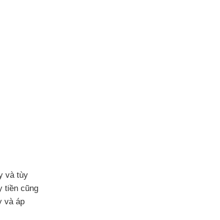
ay
và tùy
y tiền
cũng
ay
và áp