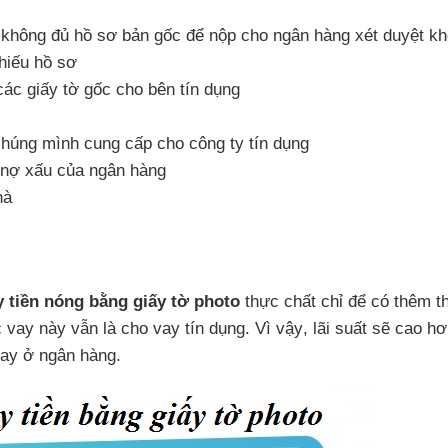
 không đủ hồ sơ bản gốc
để nộp cho ngân hàng xét duyệt k
hiếu hồ sơ
các giấy tờ gốc cho bên tín dụng
ờ chúng mình cung cấp cho công ty tín dụng
h nợ xấu
của ngân hàng
hà
y tiền nóng bằng giấy tờ photo
thực chất chỉ
để có thêm th
c vay này
vẫn là cho vay tín dụng
. Vì vậy
, lãi suất
sẽ cao hơ
vay ở ngân hàng.