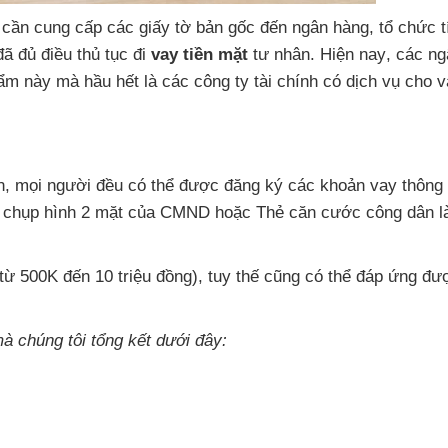
ì cần cung cấp
các giấy tờ bản gốc đến ngân hàng
, tổ chức 
đã đủ điều thủ tục đi
vay tiền mặt
tư nhân
.
Hiện nay
,
các ng
phẩm này
mà hầu hết là
các công ty tài chính có dịch vụ cho v
n
,
mọi người đều
có thể
được đăng ký
các khoản vay thông
h chụp hình 2 mặt
của CMND
hoặc Thẻ căn cước công dân 
từ 500K đến 10 triệu đồng)
, tuy thế
cũng
có thể đáp ứng
đư
à chúng tôi tổng kết
dưới đây: