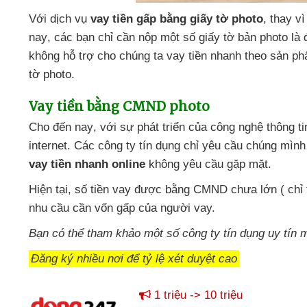
Với dịch vụ
vay tiền gấp bằng giấy tờ photo
, thay v
nay
,
các bạn chỉ cần nộp một số giấy tờ bản photo là
không hỗ trợ cho chúng ta vay tiền nhanh theo sản 
tờ photo.
Vay tiền bằng CMND photo
Cho đến nay
,
với sự phát triển
của công nghệ thông ti
internet
. Các công ty tín dụng chỉ yêu cầu chúng mìn
vay tiền nhanh online
không yêu cầu gặp mặt.
Hiện tại
, số tiền vay
được bằng CMND chưa lớn (
chỉ 
nhu cầu cần vốn gấp
của người vay.
Bạn
có thể tham khảo một số công ty tín dụng uy tín
m
Đăng ký nhiều nơi để tỷ lệ xét duyệt cao
1 triệu -> 10 triệu