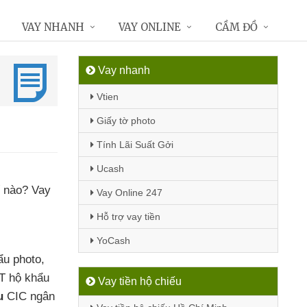
VAY NHANH
VAY ONLINE
CẦM ĐỒ
Vay nhanh
Vtien
Giấy tờ photo
Tính Lãi Suất Gởi
Ucash
ế nào
? Vay
Vay Online 247
Hỗ trợ vay tiền
YoCash
ẩu photo
,
T hộ khẩu
Vay tiền hộ chiếu
u
CIC ngân