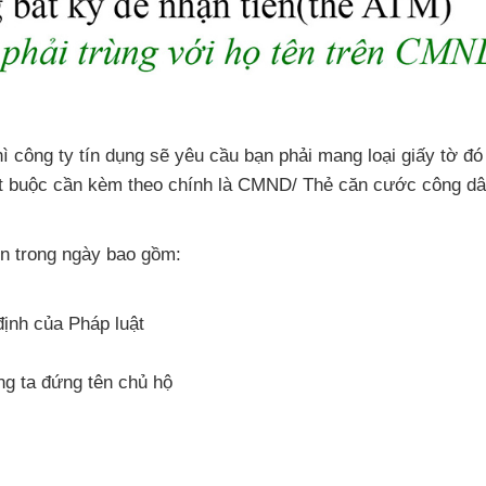
hì công ty tín dụng
sẽ yêu cầu bạn phải mang loại giấy tờ đ
bắt buộc cần kèm theo chính là CMND/ Thẻ căn cước công d
iền trong ngày
bao gồm:
định
của Pháp luật
ng ta đứng tên chủ hộ