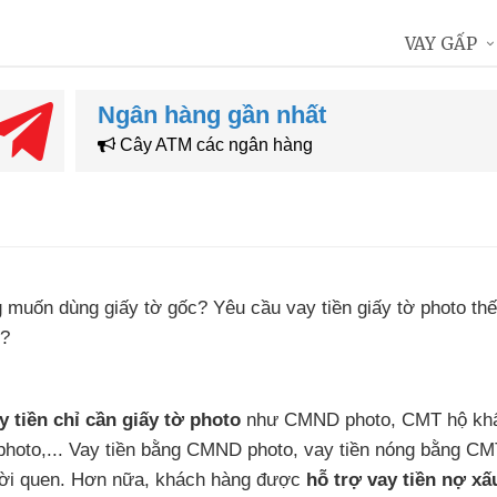
VAY GẤP
Ngân hàng gần nhất
Cây ATM các ngân hàng
 muốn dùng giấy tờ gốc
? Yêu cầu vay tiền giấy tờ photo th
t?
y tiền chỉ cần giấy tờ photo
như CMND photo
, CMT hộ kh
photo,..
. Vay tiền bằng CMND photo
, vay tiền nóng bằng CM
ời quen
.
Hơn nữa
, khách hàng
được
hỗ trợ vay tiền nợ xấ