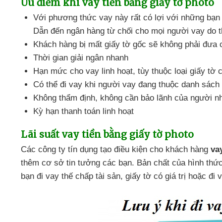
Ưu điểm khi vay tiền bằng giấy tờ photo
Với phương thức vay này
rất có lợi
với
những bạn
Dẫn đến ngân hàng từ chối cho
mọi người vay do t
Khách hàng bị mất giấy tờ gốc
sẽ không phải đưa
Thời gian giải ngân nhanh
Hạn mức cho vay linh hoạt
, tùy thuộc loại giấy t
Có thể đi vay khi người vay đang thuộc danh sác
Không thẩm định
, không cần bảo lãnh
của người n
Kỳ hạn thanh toán linh hoạt
Lãi suất vay tiền bằng giấy tờ photo
Các công ty tín dụng tạo điều kiện cho khách hàng
va
thêm cơ sở tin tưởng
các bạn
. Bản chất
của hình thứ
bạn đi vay thế chấp tài sản
, giấy tờ có giá trị
hoặc đi 