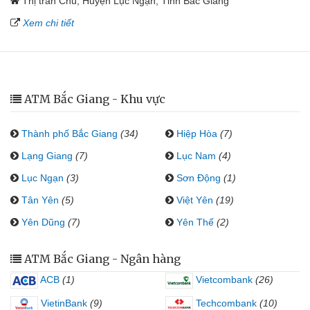
Thị trấn Chũ, Huyện Lục Ngạn, Tỉnh Bắc Giang
Xem chi tiết
ATM Bắc Giang - Khu vực
Thành phố Bắc Giang
(34)
Hiệp Hòa
(7)
Lạng Giang
(7)
Lục Nam
(4)
Lục Ngạn
(3)
Sơn Động
(1)
Tân Yên
(5)
Việt Yên
(19)
Yên Dũng
(7)
Yên Thế
(2)
ATM Bắc Giang - Ngân hàng
ACB
(1)
Vietcombank
(26)
VietinBank
(9)
Techcombank
(10)