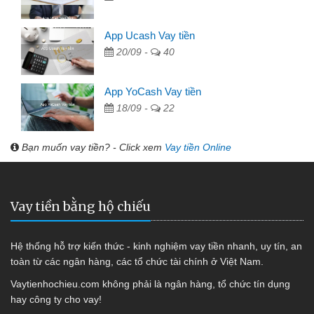
App Ucash Vay tiền
20/09 -
40
App YoCash Vay tiền
18/09 -
22
Bạn muốn vay tiền? - Click xem
Vay tiền Online
Vay tiền bằng hộ chiếu
Hệ thống hỗ trợ kiến thức - kinh nghiệm vay tiền nhanh, uy tín, an
toàn từ các ngân hàng, các tổ chức tài chính ở Việt Nam.
Vaytienhochieu.com không phải là ngân hàng, tổ chức tín dụng
hay công ty cho vay!