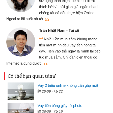
sử dụng thân thiện, dễ hiểu.Tôi rất
thích bởi vì thời gian giải ngân nhanh
chóng tất cả đều thực hiện Online.
thi
Ngoài ra lãi suất rất tốt
Trần Nhật Nam - Tài xế
Nhiều lần mua sắm không mang
tiền mặt mình đều vay tiền nóng tại
đây. Tiền vào thẻ ngay là mình lại tiếp
tục mua sắm. Chỉ cần điện thoại có
mì
Internet là dùng được
Có thể bạn quan tâm?
Vay 2 triệu online không cần gặp mặt
28/09 -
22
Vay tiền bằng giấy tờ photo
26/09 -
19