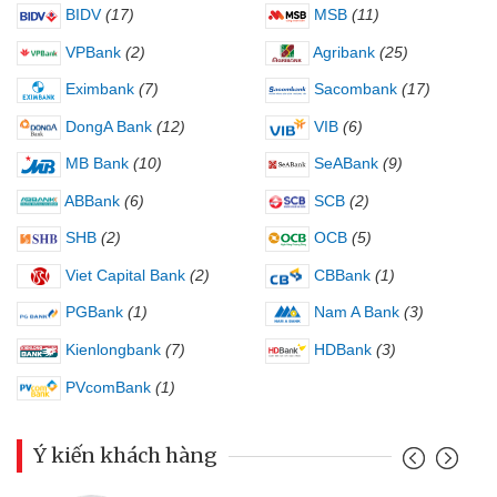
BIDV
(17)
MSB
(11)
VPBank
(2)
Agribank
(25)
Eximbank
(7)
Sacombank
(17)
DongA Bank
(12)
VIB
(6)
MB Bank
(10)
SeABank
(9)
ABBank
(6)
SCB
(2)
SHB
(2)
OCB
(5)
Viet Capital Bank
(2)
CBBank
(1)
PGBank
(1)
Nam A Bank
(3)
Kienlongbank
(7)
HDBank
(3)
PVcomBank
(1)
Ý kiến khách hàng