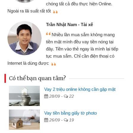
chóng tất cả đều thực hiện Online.
thi
Ngoài ra lãi suất rất tốt
Trần Nhật Nam - Tài xế
Nhiều lần mua sắm không mang
tiền mặt mình đều vay tiền nóng tại
đây. Tiền vào thẻ ngay là mình lại tiếp
tục mua sắm. Chỉ cần điện thoại có
mì
Internet là dùng được
Có thể bạn quan tâm?
Vay 2 triệu online không cần gặp mặt
28/09 -
22
Vay tiền bằng giấy tờ photo
26/09 -
19