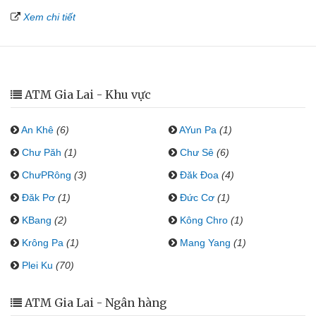
Xem chi tiết
ATM Gia Lai - Khu vực
An Khê
(6)
AYun Pa
(1)
Chư Păh
(1)
Chư Sê
(6)
ChưPRông
(3)
Đăk Đoa
(4)
Đăk Pơ
(1)
Đức Cơ
(1)
KBang
(2)
Kông Chro
(1)
Krông Pa
(1)
Mang Yang
(1)
Plei Ku
(70)
ATM Gia Lai - Ngân hàng