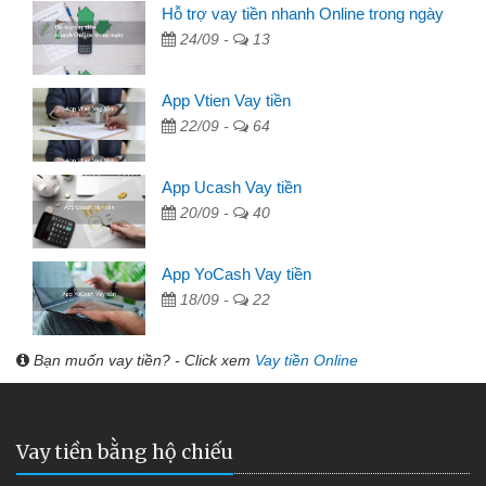
Hỗ trợ vay tiền nhanh Online trong ngày
24/09 -
13
App Vtien Vay tiền
22/09 -
64
App Ucash Vay tiền
20/09 -
40
App YoCash Vay tiền
18/09 -
22
Bạn muốn vay tiền? - Click xem
Vay tiền Online
Vay tiền bằng hộ chiếu