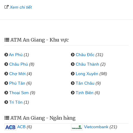
Xem chi tiết
ATM An Giang - Khu vực
An Phú
(1)
Châu Đốc
(31)
Châu Phú
(8)
Châu Thành
(2)
Chợ Mới
(4)
Long Xuyên
(98)
Phú Tân
(6)
Tân Châu
(9)
Thoại Sơn
(9)
Tịnh Biên
(6)
Tri Tôn
(1)
ATM An Giang - Ngân hàng
ACB
(6)
Vietcombank
(21)