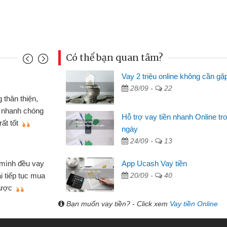
Có thể bạn quan tâm?
Vay 2 triệu online không cần gặ
Đoàn Hữu Cảnh
28/09 -
22
Mình cần tiền gấp nên định 
 thân thiện,
nhưng thật may đã có gói vay 
ân nhanh chóng
Hỗ trợ vay tiền nhanh Online tr
không cần gặp mặt nên rất tiện l
rất tốt
ngày
bè biết
24/09 -
13
Cấn Văn Lực - Tạp hóa
 mình đều vay
App Ucash Vay tiền
Tôi kinh doanh buôn bán nhỏ 
ại tiếp tục mua
20/09 -
40
hàng, nhờ biết đến website qua b
 được
quyết được công việc của mìn
Bạn muốn vay tiền? - Click xem
Vay tiền Online