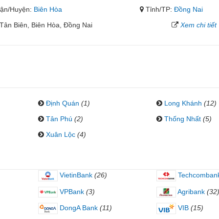
ận/Huyện:
Biên Hòa
Tỉnh/TP:
Đồng Nai
Tân Biên, Biên Hòa, Đồng Nai
Xem chi tiết
Định Quán
(1)
Long Khánh
(12)
Tân Phú
(2)
Thống Nhất
(5)
Xuân Lộc
(4)
VietinBank
(26)
Techcomban
VPBank
(3)
Agribank
(32
DongA Bank
(11)
VIB
(15)