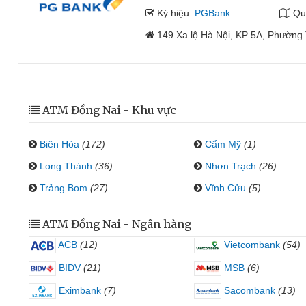
Ký hiệu:
PGBank
Qu
149 Xa lộ Hà Nội, KP 5A, Phường 
ATM Đồng Nai - Khu vực
Biên Hòa
(172)
Cẩm Mỹ
(1)
Long Thành
(36)
Nhơn Trạch
(26)
Trảng Bom
(27)
Vĩnh Cửu
(5)
ATM Đồng Nai - Ngân hàng
ACB
(12)
Vietcombank
(54)
BIDV
(21)
MSB
(6)
Eximbank
(7)
Sacombank
(13)