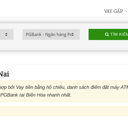
VAY GẤP
TÌM KIẾ
Nai
p bởi Vay tiền bằng hộ chiếu, danh sách điểm đặt máy A
 PGBank tại Biên Hòa nhanh nhất.