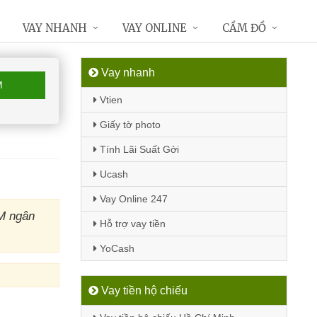
VAY NHANH
VAY ONLINE
CẦM ĐỒ
Vay nhanh
M
Vtien
Giấy tờ photo
Tính Lãi Suất Gởi
Ucash
Vay Online 247
TM ngân
Hỗ trợ vay tiền
YoCash
Vay tiền hộ chiếu