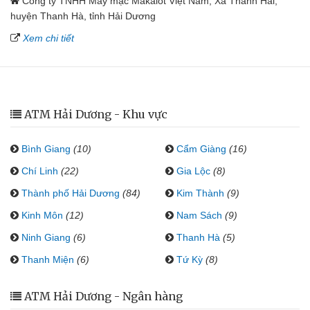
Công ty TNHH May mặc Makalot Việt Nam, Xã Thanh Hải,
huyện Thanh Hà, tỉnh Hải Dương
Xem chi tiết
ATM Hải Dương - Khu vực
Bình Giang
(10)
Cẩm Giàng
(16)
Chí Linh
(22)
Gia Lộc
(8)
Thành phố Hải Dương
(84)
Kim Thành
(9)
Kinh Môn
(12)
Nam Sách
(9)
Ninh Giang
(6)
Thanh Hà
(5)
Thanh Miện
(6)
Tứ Kỳ
(8)
ATM Hải Dương - Ngân hàng