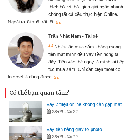
thích bởi vì thời gian giải ngân nhanh
chóng tất cả đều thực hiện Online.
thi
Ngoài ra lãi suất rất tốt
Trần Nhật Nam - Tài xế
Nhiều lần mua sắm không mang
tiền mặt mình đều vay tiền nóng tại
đây. Tiền vào thẻ ngay là mình lại tiếp
tục mua sắm. Chỉ cần điện thoại có
mì
Internet là dùng được
Có thể bạn quan tâm?
Vay 2 triệu online không cần gặp mặt
28/09 -
22
Vay tiền bằng giấy tờ photo
26/09 -
19