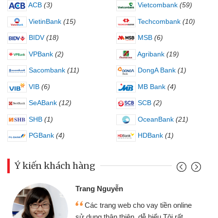
ACB
(3)
Vietcombank
(59)
VietinBank
(15)
Techcombank
(10)
BIDV
(18)
MSB
(6)
VPBank
(2)
Agribank
(19)
Sacombank
(11)
DongA Bank
(1)
VIB
(6)
MB Bank
(4)
SeABank
(12)
SCB
(2)
SHB
(1)
OceanBank
(21)
PGBank
(4)
HDBank
(1)
Ý kiến khách hàng
Trang Nguyễn
Các trang web cho vay tiền online
sử dụng thân thiện, dễ hiểu.Tôi rất