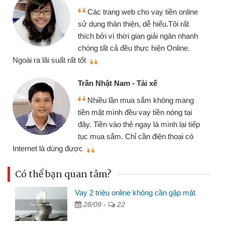
Các trang web cho vay tiền online
sử dụng thân thiện, dễ hiểu.Tôi rất
thích bởi vì thời gian giải ngân nhanh
chóng tất cả đều thực hiện Online.
thi
Ngoài ra lãi suất rất tốt
Trần Nhật Nam - Tài xế
Nhiều lần mua sắm không mang
tiền mặt mình đều vay tiền nóng tại
đây. Tiền vào thẻ ngay là mình lại tiếp
tục mua sắm. Chỉ cần điện thoại có
mì
Internet là dùng được
Có thể bạn quan tâm?
Vay 2 triệu online không cần gặp mặt
28/09 -
22