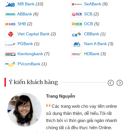
MB Bank
(10)
SeABank
(9)
ABBank
(6)
SCB
(2)
SHB
(2)
OCB
(5)
Viet Capital Bank
(2)
CBBank
(1)
PGBank
(1)
Nam A Bank
(3)
Kienlongbank
(7)
HDBank
(3)
PVcomBank
(1)
Ý kiến khách hàng
Trang Nguyễn
Các trang web cho vay tiền online
sử dụng thân thiện, dễ hiểu.Tôi rất
thích bởi vì thời gian giải ngân nhanh
chóng tất cả đều thực hiện Online.
thi