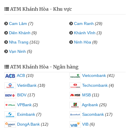
ATM Khánh Hòa - Khu vực
Cam Lâm
(7)
Cam Ranh
(29)
Diên Khánh
(9)
Khánh Vĩnh
(3)
Nha Trang
(161)
Ninh Hòa
(8)
Vạn Ninh
(5)
ATM Khánh Hòa - Ngân hàng
ACB
(10)
Vietcombank
(41)
VietinBank
(18)
Techcombank
(4)
BIDV
(17)
MSB
(11)
VPBank
(2)
Agribank
(25)
Eximbank
(7)
Sacombank
(17)
DongA Bank
(12)
VIB
(6)