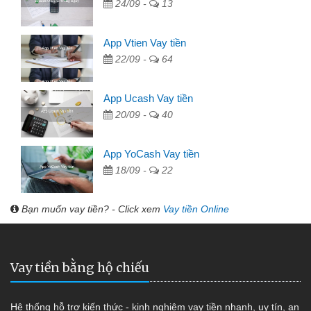
24/09 -
13
App Vtien Vay tiền
22/09 -
64
App Ucash Vay tiền
20/09 -
40
App YoCash Vay tiền
18/09 -
22
Bạn muốn vay tiền? - Click xem
Vay tiền Online
Vay tiền bằng hộ chiếu
Hệ thống hỗ trợ kiến thức - kinh nghiệm vay tiền nhanh, uy tín, an