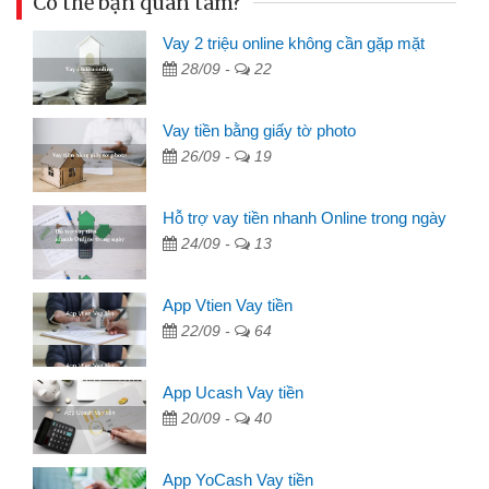
Có thể bạn quan tâm?
Vay 2 triệu online không cần gặp mặt
28/09 -
22
Vay tiền bằng giấy tờ photo
26/09 -
19
Hỗ trợ vay tiền nhanh Online trong ngày
24/09 -
13
App Vtien Vay tiền
22/09 -
64
App Ucash Vay tiền
20/09 -
40
App YoCash Vay tiền