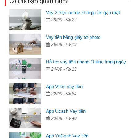
Có thể bạn quan tâm?
Vay 2 triệu online không cần gặp mặt
28/09 -
22
Vay tiền bằng giấy tờ photo
26/09 -
19
Hỗ trợ vay tiền nhanh Online trong ngày
24/09 -
13
App Vtien Vay tiền
22/09 -
64
App Ucash Vay tiền
20/09 -
40
App YoCash Vay tiền