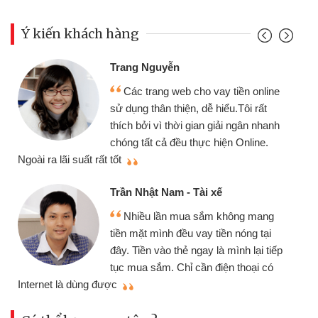
Ý kiến khách hàng
Đoàn Hữu Cảnh
Mình cần tiền gấp nên 
o vay tiền online
chiếc xe wave nhưng thật
dễ hiểu.Tôi rất
gói vay tiền bằng CMND o
an giải ngân nhanh
cần gặp mặt nên rất tiện lợi
ực hiện Online.
thiệu cho bạn bè biết
Cấn Văn Lực - Tạp hóa
i xế
Tôi kinh doanh buôn bán
sắm không mang
nhiều lúc cần vốn nhập hàn
ay tiền nóng tại
đến website qua bạn bè giới
ay là mình lại tiếp
đã giải quyết được công v
n điện thoại có
mình nhanh chóng