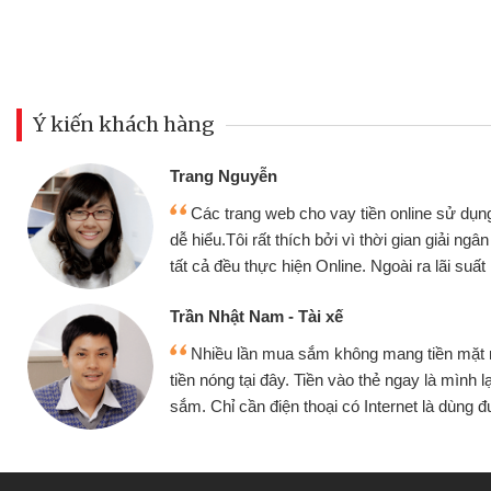
Ý kiến khách hàng
Đoàn Hữu Cảnh
Mình cần tiền gấp nê
sử dụng thân thiện,
nhưng thật may đã có gó
giải ngân nhanh chóng
không cần gặp mặt nên rất
i suất rất tốt
bè biết
Cấn Văn Lực - Tạp hóa
ền mặt mình đều vay
Tôi kinh doanh buôn b
 mình lại tiếp tục mua
hàng, nhờ biết đến websit
à dùng được
quyết được công việc c