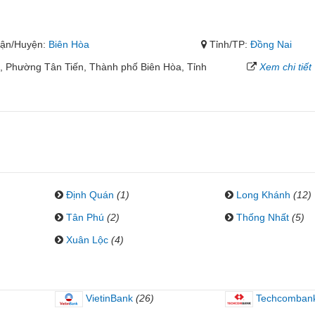
ận/Huyện:
Biên Hòa
Tỉnh/TP:
Đồng Nai
5, Phường Tân Tiến, Thành phố Biên Hòa, Tỉnh
Xem chi tiết
Định Quán
(1)
Long Khánh
(12)
Tân Phú
(2)
Thống Nhất
(5)
Xuân Lộc
(4)
VietinBank
(26)
Techcomban