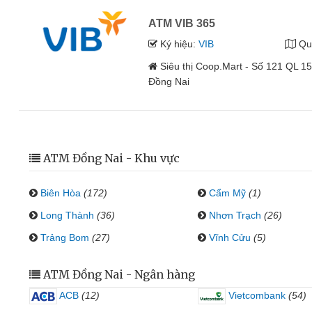
ATM VIB 365
Ký hiệu:
VIB
Qu
Siêu thị Coop.Mart - Số 121 QL 1
Đồng Nai
ATM Đồng Nai - Khu vực
Biên Hòa
(172)
Cẩm Mỹ
(1)
Long Thành
(36)
Nhơn Trạch
(26)
Trảng Bom
(27)
Vĩnh Cửu
(5)
ATM Đồng Nai - Ngân hàng
ACB
(12)
Vietcombank
(54)