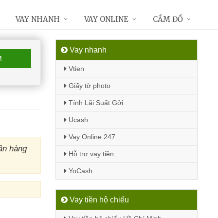
VAY NHANH
VAY ONLINE
CẦM ĐỒ
Vay nhanh
M
Vtien
Giấy tờ photo
Tính Lãi Suất Gởi
Ucash
Vay Online 247
ân hàng
Hỗ trợ vay tiền
YoCash
Vay tiền hộ chiếu