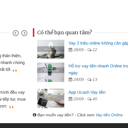
Có thể bạn quan tâm?
Vay 2 triệu online không cần gặ
Mai Lan - S
28/09 -
22
n định cầm cố chiếc xe wave
Tôi biết 
i vay tiền bằng CMND online
sinh viên n
Hỗ trợ vay tiền nhanh Online tr
 tiện lợi, sẽ giới thiệu cho bạn
thấy thủ tụ
ngày
24/09 -
13
Lâm Minh 
Mất 2 tu
App Ucash Vay tiền
án nhỏ lẻ nhiều lúc cần vốn nhập
cần có 2 tri
20/09 -
40
e qua bạn bè giới thiệu tôi đã giải
được thôi. 
ủa mình nhanh chóng
Bạn muốn vay tiền? - Click xem
Vay tiền Online