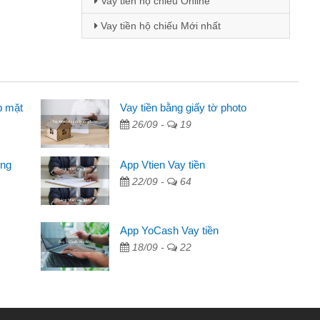
Vay tiền hộ chiếu Online
Vay tiền hộ chiếu Mới nhất
p mặt
inh viên
Vay tiền bằng giấy tờ photo
26/09 -
19
đến thông qua quảng cáo trên facebook. Tôi là
ên cần đóng tiền nhà, sinh nhật bạn bè, mà đọc
ong
App Vtien Vay tiền
c nhanh gọn nên tôi quyết định vay
22/09 -
64
Chánh
ần các ngân hàng không ai cho vay. Trong khi
App YoCash Vay tiền
ệu để giải quyết việc riêng, trong 1-2 ngày tôi trả
18/09 -
22
Cảm ơn đã giúp tôi kịp thời và nhanh chóng