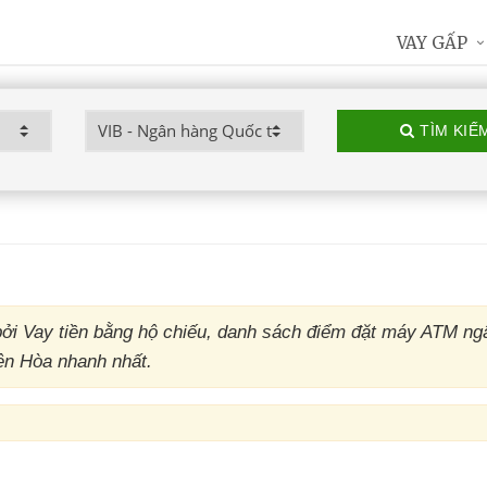
VAY GẤP
TÌM KIẾ
ởi Vay tiền bằng hộ chiếu, danh sách điểm đặt máy ATM ng
iên Hòa nhanh nhất.