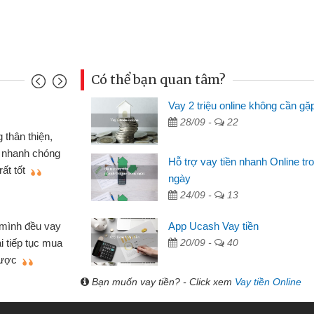
Có thể bạn quan tâm?
Vay 2 triệu online không cần gặ
Mai Lan
28/09 -
22
p nên định cầm cố chiếc xe wave
Tôi 
ó gói vay tiền bằng CMND online
sinh vi
Hỗ trợ vay tiền nhanh Online tr
 rất tiện lợi, sẽ giới thiệu cho bạn
thấy th
ngày
24/09 -
13
Lâm Mi
 hóa
Mất 
App Ucash Vay tiền
ôn bán nhỏ lẻ nhiều lúc cần vốn nhập
cần có 2
20/09 -
40
bsite qua bạn bè giới thiệu tôi đã giải
được th
ệc của mình nhanh chóng
Bạn muốn vay tiền? - Click xem
Vay tiền Online