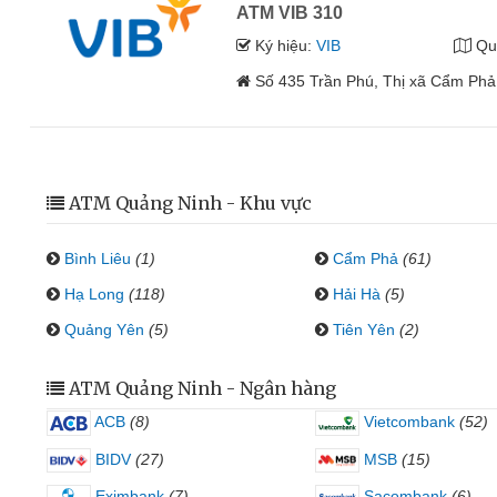
ATM VIB 310
Ký hiệu:
VIB
Qu
Số 435 Trần Phú, Thị xã Cẩm Phả
ATM Quảng Ninh - Khu vực
Bình Liêu
(1)
Cẩm Phả
(61)
Hạ Long
(118)
Hải Hà
(5)
Quảng Yên
(5)
Tiên Yên
(2)
ATM Quảng Ninh - Ngân hàng
ACB
(8)
Vietcombank
(52)
BIDV
(27)
MSB
(15)
Eximbank
(7)
Sacombank
(6)