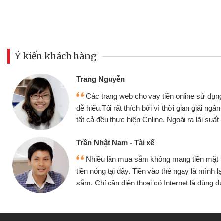
Ý kiến khách hàng
Đoàn Hữu Cảnh
Mình cần tiền gấ
ine sử dụng thân thiện,
nhưng thật may đã c
gian giải ngân nhanh chóng
không cần gặp mặt nên
ra lãi suất rất tốt
bè biết
Cấn Văn Lực - Tạp
g tiền mặt mình đều vay
Tôi kinh doanh bu
y là mình lại tiếp tục mua
hàng, nhờ biết đến we
et là dùng được
quyết được công vi