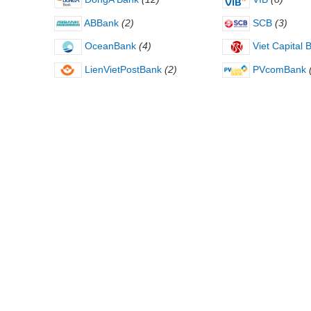
ABBank
(2)
SCB
(3)
OceanBank
(4)
Viet Capital 
LienVietPostBank
(2)
PVcomBank