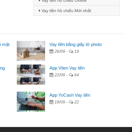
Vay tiền hộ chiếu Online
Vay tiền hộ chiếu Mới nhất
p mặt
 - Sinh viên
Vay tiền bằng giấy tờ photo
26/09 -
19
biết đến thông qua quảng cáo trên facebook. Tôi là
ên nên cần đóng tiền nhà, sinh nhật bạn bè, mà đọc
ong
App Vtien Vay tiền
ủ tục nhanh gọn nên tôi quyết định vay
22/09 -
64
nh Chánh
2 tuần các ngân hàng không ai cho vay. Trong khi
App YoCash Vay tiền
 triệu để giải quyết việc riêng, trong 1-2 ngày tôi trả
18/09 -
22
ôi. Cảm ơn đã giúp tôi kịp thời và nhanh chóng