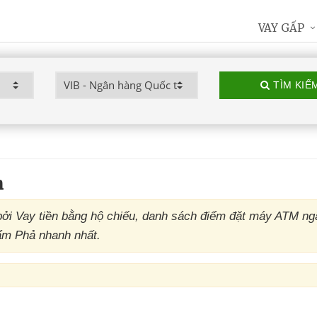
VAY GẤP
TÌM KIẾ
h
i Vay tiền bằng hộ chiếu, danh sách điểm đặt máy ATM ng
Cẩm Phả nhanh nhất.