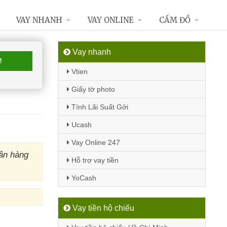
VAY NHANH
VAY ONLINE
CẦM ĐỒ
Vay nhanh
M
Vtien
Giấy tờ photo
Tính Lãi Suất Gởi
Ucash
Vay Online 247
ân hàng
Hỗ trợ vay tiền
YoCash
Vay tiền hộ chiếu