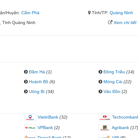
ận/Huyện:
Cẩm Phả
Tỉnh/TP:
Quảng Ninh
, Tỉnh Quảng Ninh
Xem chi tiết
Đầm Hà
(1)
Đông Triều
(14)
Hoành Bồ
(6)
Móng Cái
(22)
Uông Bí
(34)
Vân Đồn
(2)
VietinBank
(32)
Techcomban
VPBank
(2)
Agribank
(17
DongA Bank
(12)
VIB
(8)