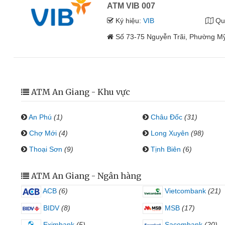
ATM VIB 007
Ký hiệu:
VIB
Qu
Số 73-75 Nguyễn Trãi, Phường Mỹ
ATM An Giang - Khu vực
An Phú
(1)
Châu Đốc
(31)
Chợ Mới
(4)
Long Xuyên
(98)
Thoại Sơn
(9)
Tịnh Biên
(6)
ATM An Giang - Ngân hàng
ACB
(6)
Vietcombank
(21)
BIDV
(8)
MSB
(17)
Eximbank
(5)
Sacombank
(20)