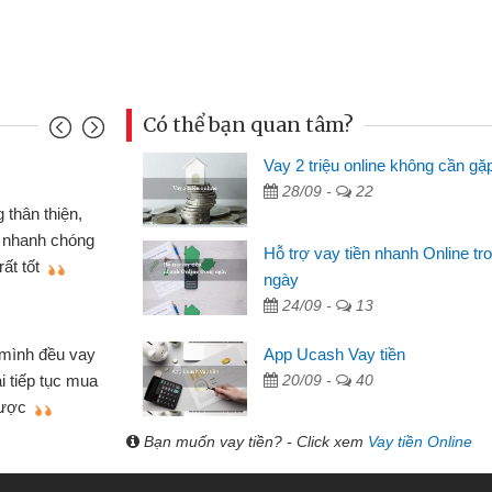
Có thể bạn quan tâm?
Vay 2 triệu online không cần gặ
Mai Lan - S
28/09 -
22
n định cầm cố chiếc xe wave
Tôi biết 
i vay tiền bằng CMND online
sinh viên n
Hỗ trợ vay tiền nhanh Online tr
 tiện lợi, sẽ giới thiệu cho bạn
thấy thủ tụ
ngày
24/09 -
13
Lâm Minh 
Mất 2 tu
App Ucash Vay tiền
án nhỏ lẻ nhiều lúc cần vốn nhập
cần có 2 tri
20/09 -
40
e qua bạn bè giới thiệu tôi đã giải
được thôi. 
ủa mình nhanh chóng
Bạn muốn vay tiền? - Click xem
Vay tiền Online