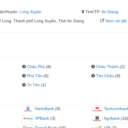
ận/Huyện:
Long Xuyên
Tỉnh/TP:
An Giang
 Long, Thành phố Long Xuyên, Tỉnh An Giang
Xem chi tiết
Châu Phú
(8)
Châu Thành
(2)
Phú Tân
(6)
Tân Châu
(9)
Tri Tôn
(1)
VietinBank
(9)
Techcomban
VPBank
(3)
Agribank
(16
DongA Bank
(19)
VIB
(2)