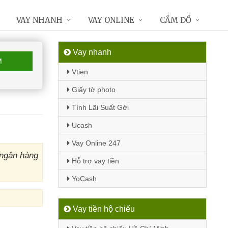
VAY NHANH
VAY ONLINE
CẦM ĐỒ
Vay nhanh
M
Vtien
Giấy tờ photo
Tính Lãi Suất Gởi
Ucash
Vay Online 247
 ngân hàng
Hỗ trợ vay tiền
YoCash
Vay tiền hộ chiếu