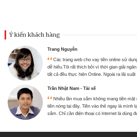
Ý kiến khách hàng
Đoàn Hữu Cảnh
Mình cần tiền gấp nê
sử dụng thân thiện,
nhưng thật may đã có gó
giải ngân nhanh chóng
không cần gặp mặt nên rất
i suất rất tốt
bè biết
Cấn Văn Lực - Tạp hóa
ền mặt mình đều vay
Tôi kinh doanh buôn b
 mình lại tiếp tục mua
hàng, nhờ biết đến websit
à dùng được
quyết được công việc c