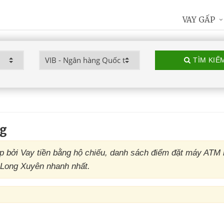
VAY GẤP
TÌM KIẾ
ng
 bởi Vay tiền bằng hộ chiếu, danh sách điểm đặt máy ATM
i Long Xuyên nhanh nhất.