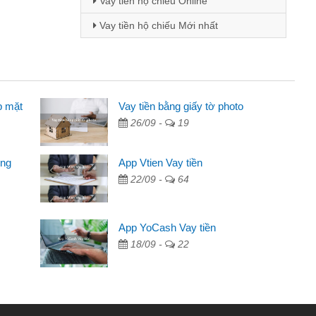
Vay tiền hộ chiếu Online
Vay tiền hộ chiếu Mới nhất
p mặt
inh viên
Vay tiền bằng giấy tờ photo
26/09 -
19
đến thông qua quảng cáo trên facebook. Tôi là
ên cần đóng tiền nhà, sinh nhật bạn bè, mà đọc
ong
App Vtien Vay tiền
c nhanh gọn nên tôi quyết định vay
22/09 -
64
Chánh
ần các ngân hàng không ai cho vay. Trong khi
App YoCash Vay tiền
ệu để giải quyết việc riêng, trong 1-2 ngày tôi trả
18/09 -
22
Cảm ơn đã giúp tôi kịp thời và nhanh chóng