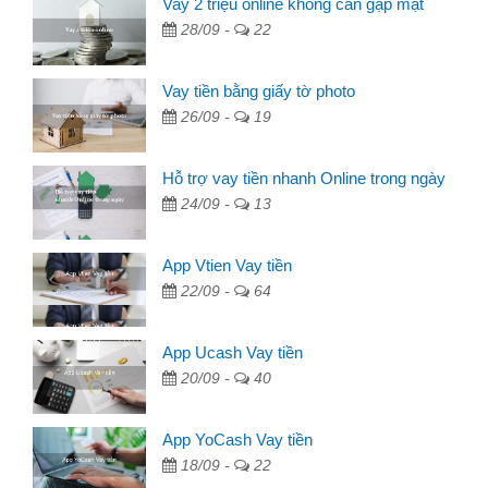
Vay 2 triệu online không cần gặp mặt
28/09 -
22
Vay tiền bằng giấy tờ photo
26/09 -
19
Hỗ trợ vay tiền nhanh Online trong ngày
24/09 -
13
App Vtien Vay tiền
22/09 -
64
App Ucash Vay tiền
20/09 -
40
App YoCash Vay tiền
18/09 -
22