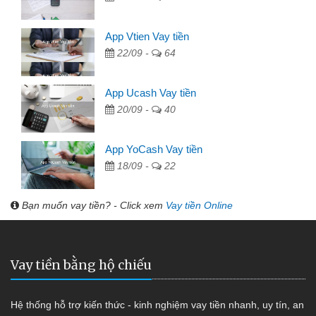
App Vtien Vay tiền
22/09 -
64
App Ucash Vay tiền
20/09 -
40
App YoCash Vay tiền
18/09 -
22
Bạn muốn vay tiền? - Click xem
Vay tiền Online
Vay tiền bằng hộ chiếu
Hệ thống hỗ trợ kiến thức - kinh nghiệm vay tiền nhanh, uy tín, an