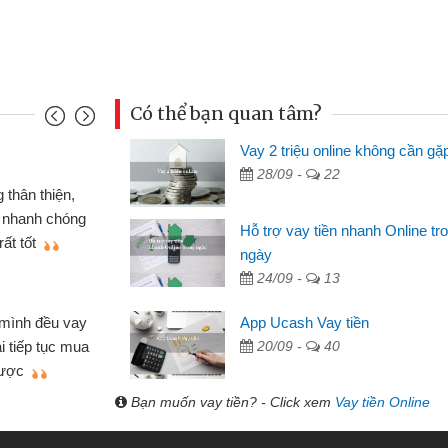
Có thể bạn quan tâm?
Vay 2 triệu online không cần gặ
Mai Lan
28/09 -
22
p nên định cầm cố chiếc xe wave
Tôi 
ó gói vay tiền bằng CMND online
sinh vi
Hỗ trợ vay tiền nhanh Online tr
 rất tiện lợi, sẽ giới thiệu cho bạn
thấy th
ngày
24/09 -
13
Lâm Mi
 hóa
Mất 
App Ucash Vay tiền
ôn bán nhỏ lẻ nhiều lúc cần vốn nhập
cần có 2
20/09 -
40
bsite qua bạn bè giới thiệu tôi đã giải
được th
ệc của mình nhanh chóng
Bạn muốn vay tiền? - Click xem
Vay tiền Online