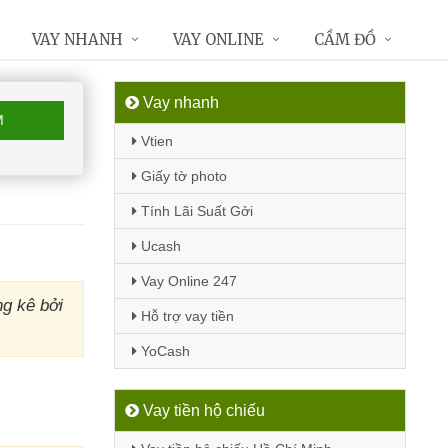
VAY NHANH
VAY ONLINE
CẦM ĐỒ
Vay nhanh
M
Vtien
Giấy tờ photo
Tính Lãi Suất Gởi
Ucash
Vay Online 247
g kê bởi
Hỗ trợ vay tiền
YoCash
Vay tiền hộ chiếu