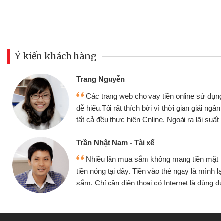
Ý kiến khách hàng
Đoàn Hữu Cảnh
Mình cần tiền gấ
ine sử dụng thân thiện,
nhưng thật may đã c
gian giải ngân nhanh chóng
không cần gặp mặt nên
ra lãi suất rất tốt
bè biết
Cấn Văn Lực - Tạp
g tiền mặt mình đều vay
Tôi kinh doanh bu
y là mình lại tiếp tục mua
hàng, nhờ biết đến we
et là dùng được
quyết được công vi