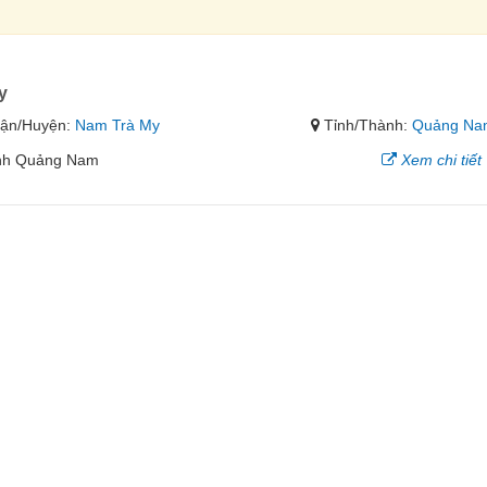
y
ận/Huyện:
Nam Trà My
Tỉnh/Thành:
Quảng Na
ỉnh Quảng Nam
Xem chi tiết