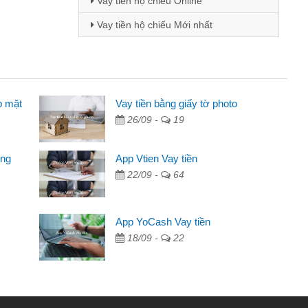
Vay tiền hộ chiếu Online
Vay tiền hộ chiếu Mới nhất
p mặt
 - Sinh viên
Vay tiền bằng giấy tờ photo
26/09 -
19
biết đến thông qua quảng cáo trên facebook. Tôi là
ên nên cần đóng tiền nhà, sinh nhật bạn bè, mà đọc
ong
App Vtien Vay tiền
ủ tục nhanh gọn nên tôi quyết định vay
22/09 -
64
nh Chánh
2 tuần các ngân hàng không ai cho vay. Trong khi
App YoCash Vay tiền
 triệu để giải quyết việc riêng, trong 1-2 ngày tôi trả
18/09 -
22
ôi. Cảm ơn đã giúp tôi kịp thời và nhanh chóng