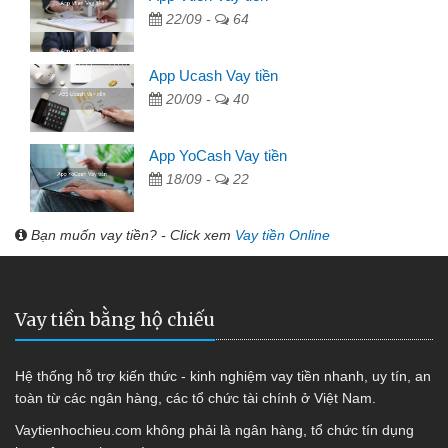
22/09 -
64
App Ucash Vay tiền
20/09 -
40
App YoCash Vay tiền
18/09 -
22
Bạn muốn vay tiền? - Click xem
Vay tiền Online
Vay tiền bằng hộ chiếu
Hệ thống hỗ trợ kiến thức - kinh nghiệm vay tiền nhanh, uy tín, an
toàn từ các ngân hàng, các tổ chức tài chính ở Việt Nam.
Vaytienhochieu.com không phải là ngân hàng, tổ chức tín dụng