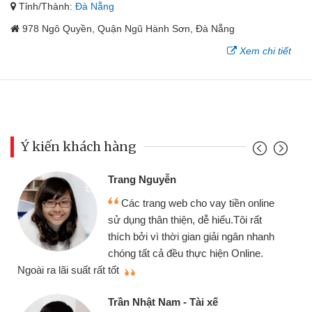
Tỉnh/Thành:
Đà Nẵng
978 Ngô Quyền, Quận Ngũ Hành Sơn, Đà Nẵng
Xem chi tiết
Ý kiến khách hàng
Đoàn Hữu Cảnh
Mình cần tiền gấp nên định cầm cố
chiếc xe wave nhưng thật may đã có
gói vay tiền bằng CMND online không
cần gặp mặt nên rất tiện lợi, sẽ giới
thiệu cho bạn bè biết
qu
Cấn Văn Lực - Tạp hóa