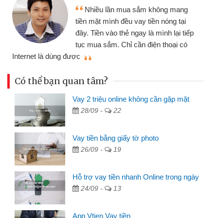
Tôi kinh doanh buôn bán nhỏ lẻ
nhiều lúc cần vốn nhập hàng, nhờ biết
đến website qua bạn bè giới thiệu tôi
đã giải quyết được công việc của
mình nhanh chóng
th
Có thể bạn quan tâm?
Vay 2 triệu online không cần gặp mặt
28/09 -
22
Vay tiền bằng giấy tờ photo
26/09 -
19
Hỗ trợ vay tiền nhanh Online trong ngày
24/09 -
13
App Vtien Vay tiền