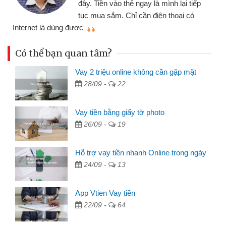
đây. Tiền vào thẻ ngay là mình lại tiếp
tục mua sắm. Chỉ cần điện thoại có
mì
Internet là dùng được
Có thể bạn quan tâm?
Vay 2 triệu online không cần gặp mặt
28/09 -
22
Vay tiền bằng giấy tờ photo
26/09 -
19
Hỗ trợ vay tiền nhanh Online trong ngày
24/09 -
13
App Vtien Vay tiền
22/09 -
64