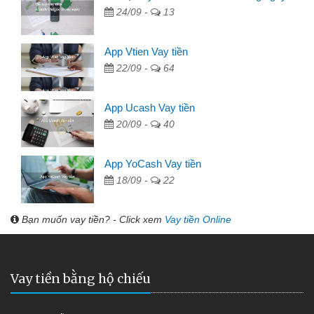
24/09 -
13
App Vtien Vay tiền
22/09 -
64
App Ucash Vay tiền
20/09 -
40
App YoCash Vay tiền
18/09 -
22
Bạn muốn vay tiền? - Click xem
Vay tiền Online
Vay tiền bằng hộ chiếu