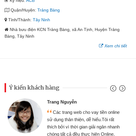
Ký hiệu:
ACB
Quận/Huyện:
Trảng Bàng
Tỉnh/Thành:
Tây Ninh
Nhà bưu điện KCN Trảng Bàng, xã An Tịnh, Huyện Trảng
Bàng, Tây Ninh
Xem chi tiết
Ý kiến khách hàng
Đoàn Hữu Cảnh
Mình cần tiền gấp nên địn
ay tiền online
chiếc xe wave nhưng thật ma
hiểu.Tôi rất
gói vay tiền bằng CMND onli
giải ngân nhanh
cần gặp mặt nên rất tiện lợi, s
hiện Online.