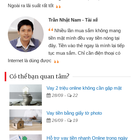
thiệu cho bạn bè biết
Cấn Văn Lực - Tạp hóa
xế
Tôi kinh doanh buôn bán nh
 không mang
nhiều lúc cần vốn nhập hàng, 
iền nóng tại
đến website qua bạn bè giới th
à mình lại tiếp
đã giải quyết được công việc
iện thoại có
mình nhanh chóng
Có thể bạn quan tâm?
Vay 2 triệu online không cần gặp mặt
28/09 -
22
Vay tiền bằng giấy tờ photo
26/09 -
19
Hỗ trợ vay tiền nhanh Online trong ngày