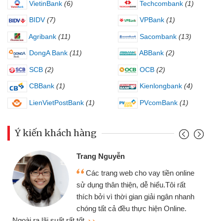
VietinBank
(6)
Techcombank
(1)
BIDV
(7)
VPBank
(1)
Agribank
(11)
Sacombank
(13)
DongA Bank
(11)
ABBank
(2)
SCB
(2)
OCB
(2)
CBBank
(1)
Kienlongbank
(4)
LienVietPostBank
(1)
PVcomBank
(1)
Ý kiến khách hàng
Trang Nguyễn
Các trang web cho vay tiền online
sử dụng thân thiện, dễ hiểu.Tôi rất
thích bởi vì thời gian giải ngân nhanh
chóng tất cả đều thực hiện Online.
thi
Ngoài ra lãi suất rất tốt