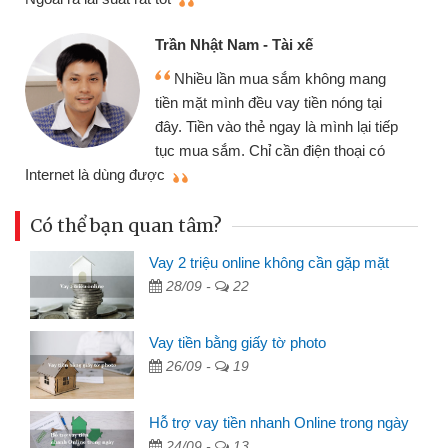
Trần Nhật Nam - Tài xế
Nhiều lần mua sắm không mang
tiền mặt mình đều vay tiền nóng tại
đây. Tiền vào thẻ ngay là mình lại tiếp
tục mua sắm. Chỉ cần điện thoại có
mì
Internet là dùng được
Có thể bạn quan tâm?
Vay 2 triệu online không cần gặp mặt
28/09 -
22
Vay tiền bằng giấy tờ photo
26/09 -
19
Hỗ trợ vay tiền nhanh Online trong ngày
24/09 -
13