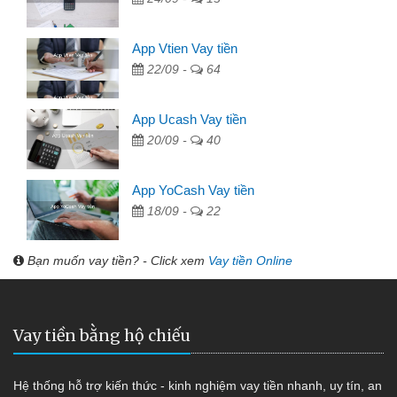
App Vtien Vay tiền
22/09 -
64
App Ucash Vay tiền
20/09 -
40
App YoCash Vay tiền
18/09 -
22
Bạn muốn vay tiền? - Click xem
Vay tiền Online
Vay tiền bằng hộ chiếu
Hệ thống hỗ trợ kiến thức - kinh nghiệm vay tiền nhanh, uy tín, an