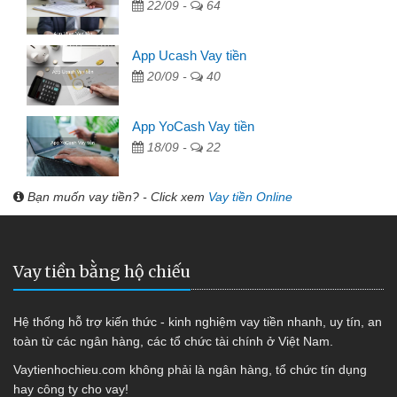
22/09 -
64
App Ucash Vay tiền
20/09 -
40
App YoCash Vay tiền
18/09 -
22
Bạn muốn vay tiền? - Click xem
Vay tiền Online
Vay tiền bằng hộ chiếu
Hệ thống hỗ trợ kiến thức - kinh nghiệm vay tiền nhanh, uy tín, an
toàn từ các ngân hàng, các tổ chức tài chính ở Việt Nam.
Vaytienhochieu.com không phải là ngân hàng, tổ chức tín dụng
hay công ty cho vay!