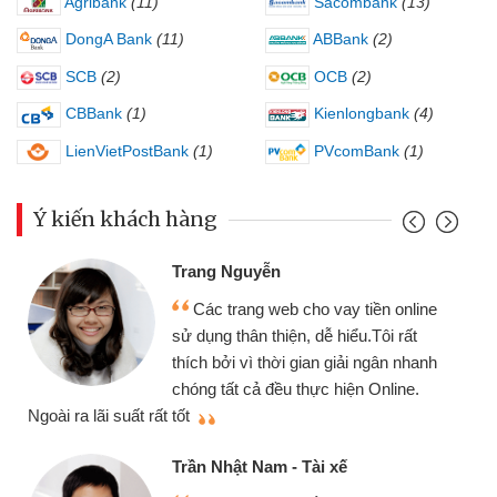
Agribank
(11)
Sacombank
(13)
DongA Bank
(11)
ABBank
(2)
SCB
(2)
OCB
(2)
CBBank
(1)
Kienlongbank
(4)
LienVietPostBank
(1)
PVcomBank
(1)
Ý kiến khách hàng
Trang Nguyễn
Các trang web cho vay tiền online
sử dụng thân thiện, dễ hiểu.Tôi rất
thích bởi vì thời gian giải ngân nhanh
chóng tất cả đều thực hiện Online.
thi
Ngoài ra lãi suất rất tốt
Trần Nhật Nam - Tài xế