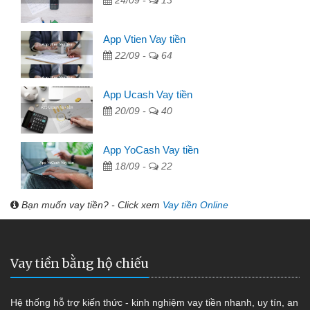
App Vtien Vay tiền
22/09 -
64
App Ucash Vay tiền
20/09 -
40
App YoCash Vay tiền
18/09 -
22
Bạn muốn vay tiền? - Click xem
Vay tiền Online
Vay tiền bằng hộ chiếu
Hệ thống hỗ trợ kiến thức - kinh nghiệm vay tiền nhanh, uy tín, an