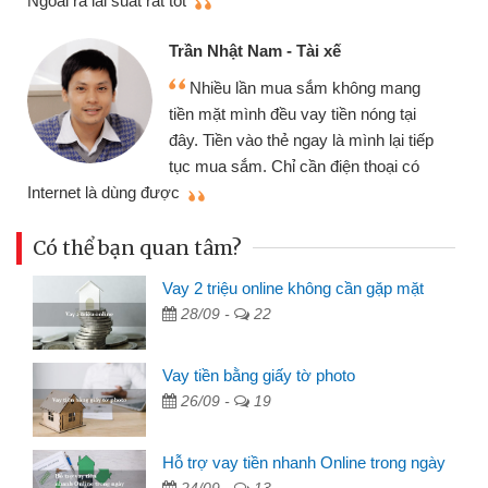
Ngoài ra lãi suất rất tốt
Trần Nhật Nam - Tài xế
Nhiều lần mua sắm không mang
tiền mặt mình đều vay tiền nóng tại
đây. Tiền vào thẻ ngay là mình lại tiếp
tục mua sắm. Chỉ cần điện thoại có
mì
Internet là dùng được
Có thể bạn quan tâm?
Vay 2 triệu online không cần gặp mặt
28/09 -
22
Vay tiền bằng giấy tờ photo
26/09 -
19
Hỗ trợ vay tiền nhanh Online trong ngày
24/09 -
13