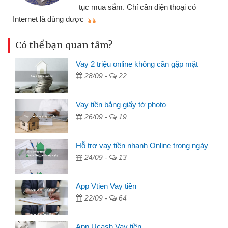
tục mua sắm. Chỉ cần điện thoại có
mì
Internet là dùng được
Có thể bạn quan tâm?
Vay 2 triệu online không cần gặp mặt
28/09 -
22
Vay tiền bằng giấy tờ photo
26/09 -
19
Hỗ trợ vay tiền nhanh Online trong ngày
24/09 -
13
App Vtien Vay tiền
22/09 -
64
App Ucash Vay tiền