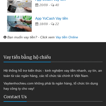
20/09 -
40
App YoCash Vay tiền
18/09 -
22
Bạn muốn vay tiền? - Click xem
Vay tiền Online
Vay tiền bằng hộ chiếu
Hệ thống hỗ trợ kiến thức - kinh nghiệm vay tiền nhanh, uy tín, an
toàn từ các ngân hàng, các tổ chức tài chính ở Việt Nam.
Vaytienhochieu.com không phải là ngân hàng, tổ chức tín dụng
hay công ty cho vay!
Contact Us