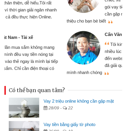
gói vay tiền bằng CMND online không
cần gặp mặt nên rất tiện lợi, sẽ giới
thiệu cho bạn bè biết
qu
Cấn Văn Lực - Tạp hóa
Tôi kinh doanh buôn bán nhỏ lẻ
nhiều lúc cần vốn nhập hàng, nhờ biết
đến website qua bạn bè giới thiệu tôi
đã giải quyết được công việc của
mình nhanh chóng
th
Có thể bạn quan tâm?
Vay 2 triệu online không cần gặp mặt
28/09 -
22
Vay tiền bằng giấy tờ photo