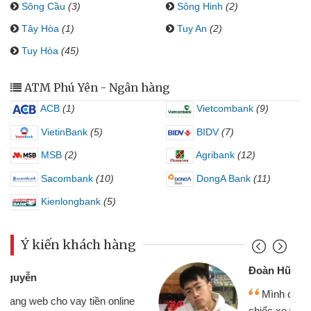
Sông Cầu
(3)
Sông Hinh
(2)
Tây Hòa
(1)
Tuy An
(2)
Tuy Hòa
(45)
ATM Phú Yên - Ngân hàng
ACB
(1)
Vietcombank
(9)
VietinBank
(5)
BIDV
(7)
MSB
(2)
Agribank
(12)
Sacombank
(10)
DongA Bank
(11)
Kienlongbank
(5)
Ý kiến khách hàng
Đoàn Hữu Cảnh
Mình cần tiền gấp nên định cầm cố
chiếc xe wave nhưng thật may đã có