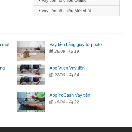
Vay tiền hộ chiếu Online
Vay tiền hộ chiếu Mới nhất
p mặt
inh viên
Vay tiền bằng giấy tờ photo
26/09 -
19
đến thông qua quảng cáo trên facebook. Tôi là
ên cần đóng tiền nhà, sinh nhật bạn bè, mà đọc
ong
App Vtien Vay tiền
c nhanh gọn nên tôi quyết định vay
22/09 -
64
Chánh
ần các ngân hàng không ai cho vay. Trong khi
App YoCash Vay tiền
ệu để giải quyết việc riêng, trong 1-2 ngày tôi trả
18/09 -
22
Cảm ơn đã giúp tôi kịp thời và nhanh chóng