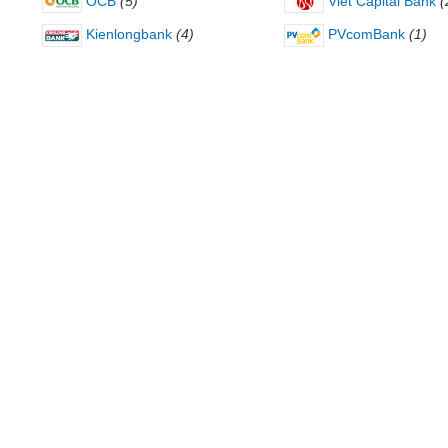
OCB
(5)
Viet Capital Bank
(
Kienlongbank
(4)
PVcomBank
(1)