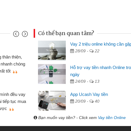
Có thể bạn quan tâm?
Vay 2 triệu online không cần gặ
Mai Lan - S
28/09 -
22
n định cầm cố chiếc xe wave
Tôi biết 
i vay tiền bằng CMND online
sinh viên n
Hỗ trợ vay tiền nhanh Online tr
 tiện lợi, sẽ giới thiệu cho bạn
thấy thủ tụ
ngày
24/09 -
13
Lâm Minh 
Mất 2 tu
App Ucash Vay tiền
án nhỏ lẻ nhiều lúc cần vốn nhập
cần có 2 tri
20/09 -
40
e qua bạn bè giới thiệu tôi đã giải
được thôi. 
ủa mình nhanh chóng
Bạn muốn vay tiền? - Click xem
Vay tiền Online