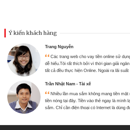
Ý kiến khách hàng
Đoàn Hữu Cảnh
Mình cần tiền gấp nê
sử dụng thân thiện,
nhưng thật may đã có gó
giải ngân nhanh chóng
không cần gặp mặt nên rất
i suất rất tốt
bè biết
Cấn Văn Lực - Tạp hóa
ền mặt mình đều vay
Tôi kinh doanh buôn b
 mình lại tiếp tục mua
hàng, nhờ biết đến websit
à dùng được
quyết được công việc c