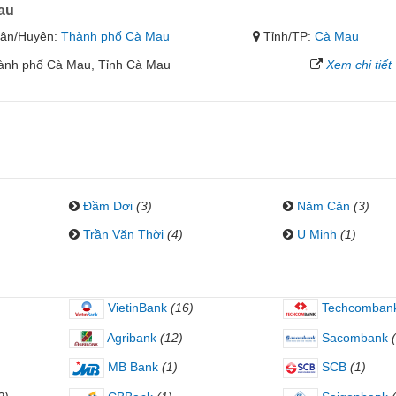
au
ận/Huyện:
Thành phố Cà Mau
Tỉnh/TP:
Cà Mau
hành phố Cà Mau, Tỉnh Cà Mau
Xem chi tiết
Đầm Dơi
(3)
Năm Căn
(3)
Trần Văn Thời
(4)
U Minh
(1)
VietinBank
(16)
Techcomban
Agribank
(12)
Sacombank
MB Bank
(1)
SCB
(1)