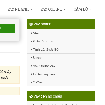
VAY NHANH
VAY ONLINE
CẦM ĐỒ
Vay nhanh
M
Vtien
Giấy tờ photo
Tính Lãi Suất Gởi
Ucash
Vay Online 247
đặt máy
Hỗ trợ vay tiền
 nhất.
YoCash
Vay tiền hộ chiếu