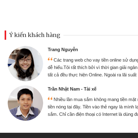
Ý kiến khách hàng
Đoàn Hữu Cảnh
Mình cần tiền gấp nên đị
ụng thân thiện,
nhưng thật may đã có gói v
 ngân nhanh chóng
không cần gặp mặt nên rất tiệ
ất rất tốt
bè biết
Cấn Văn Lực - Tạp hóa
ặt mình đều vay
Tôi kinh doanh buôn bán n
h lại tiếp tục mua
hàng, nhờ biết đến website qu
ùng được
quyết được công việc của 