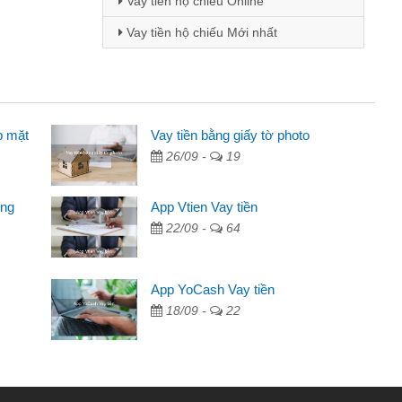
Vay tiền hộ chiếu Online
Vay tiền hộ chiếu Mới nhất
p mặt
 viên
Vay tiền bằng giấy tờ photo
26/09 -
19
 thông qua quảng cáo trên facebook. Tôi là
ần đóng tiền nhà, sinh nhật bạn bè, mà đọc
ong
App Vtien Vay tiền
anh gọn nên tôi quyết định vay
22/09 -
64
nh
ác ngân hàng không ai cho vay. Trong khi
App YoCash Vay tiền
ể giải quyết việc riêng, trong 1-2 ngày tôi trả
18/09 -
22
ơn đã giúp tôi kịp thời và nhanh chóng