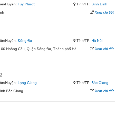
ận/Huyện:
Tuy Phước
Tỉnh/TP:
Bình Định
ịnh
Xem chi tiết
u
ận/Huyện:
Đống Đa
Tỉnh/TP:
Hà Nội
/100 Hoàng Cầu, Quận Đống Đa, Thành phố Hà
Xem chi tiết
 2
ận/Huyện:
Lạng Giang
Tỉnh/TP:
Bắc Giang
Tỉnh Bắc Giang
Xem chi tiết