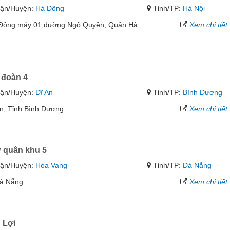
ận/Huyện:
Hà Đông
Tỉnh/TP:
Hà Nội
à Đông máy 01,đường Ngô Quyền, Quận Hà
Xem chi tiết
 đoàn 4
ận/Huyện:
Dĩ An
Tỉnh/TP:
Bình Dương
n, Tỉnh Bình Dương
Xem chi tiết
 quân khu 5
ận/Huyện:
Hòa Vang
Tỉnh/TP:
Đà Nẵng
Đà Nẵng
Xem chi tiết
 Lợi