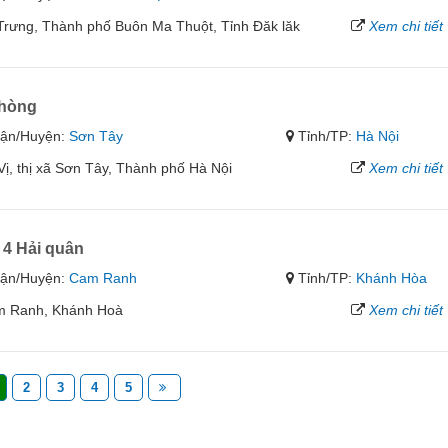
rưng, Thành phố Buôn Ma Thuột, Tỉnh Đăk lăk
Xem chi tiết
Phòng
ận/Huyện:
Sơn Tây
Tỉnh/TP:
Hà Nội
ị, thị xã Sơn Tây, Thành phố Hà Nội
Xem chi tiết
 4 Hải quân
ận/Huyện:
Cam Ranh
Tỉnh/TP:
Khánh Hòa
am Ranh, Khánh Hoà
Xem chi tiết
2
3
4
5