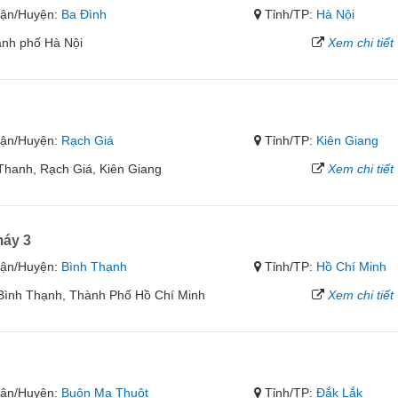
ận/Huyện:
Ba Đình
Tỉnh/TP:
Hà Nội
ành phố Hà Nội
Xem chi tiết
ận/Huyện:
Rạch Giá
Tỉnh/TP:
Kiên Giang
Thanh, Rạch Giá, Kiên Giang
Xem chi tiết
áy 3
ận/Huyện:
Bình Thạnh
Tỉnh/TP:
Hồ Chí Minh
ình Thạnh, Thành Phố Hồ Chí Minh
Xem chi tiết
ận/Huyện:
Buôn Ma Thuột
Tỉnh/TP:
Đắk Lắk