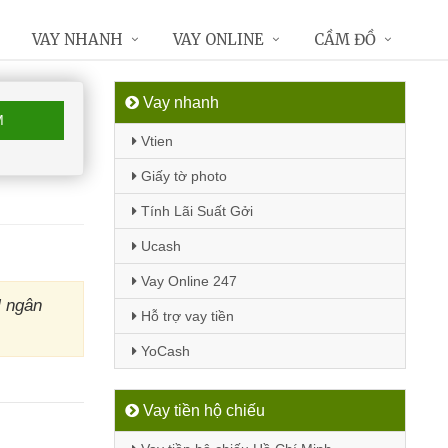
VAY NHANH
VAY ONLINE
CẦM ĐỒ
Vay nhanh
M
Vtien
Giấy tờ photo
Tính Lãi Suất Gởi
Ucash
Vay Online 247
M ngân
Hỗ trợ vay tiền
YoCash
Vay tiền hộ chiếu