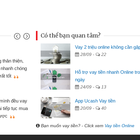
Có thể bạn quan tâm?
Vay 2 triệu online không cần gặ
Mai Lan - Sinh
28/09 -
22
nh cầm cố chiếc xe wave
Tôi biết đến
ay tiền bằng CMND online
sinh viên nên c
Hỗ trợ vay tiền nhanh Online tr
n lợi, sẽ giới thiệu cho bạn
thấy thủ tục nh
ngày
24/09 -
13
Lâm Minh Chá
Mất 2 tuần c
App Ucash Vay tiền
hỏ lẻ nhiều lúc cần vốn nhập
cần có 2 triệu đ
20/09 -
40
a bạn bè giới thiệu tôi đã giải
được thôi. Cảm 
mình nhanh chóng
Bạn muốn vay tiền? - Click xem
Vay tiền Online