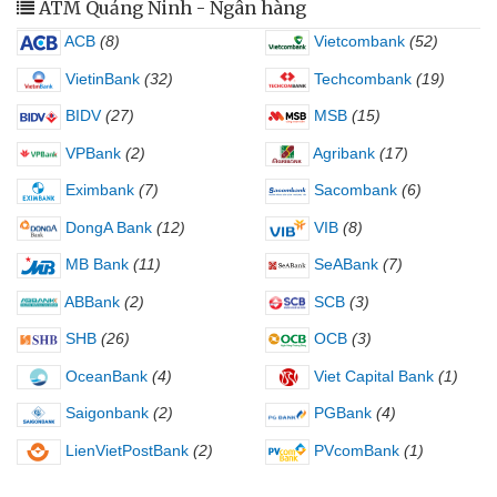
ATM Quảng Ninh - Ngân hàng
ACB
(8)
Vietcombank
(52)
VietinBank
(32)
Techcombank
(19)
BIDV
(27)
MSB
(15)
VPBank
(2)
Agribank
(17)
Eximbank
(7)
Sacombank
(6)
DongA Bank
(12)
VIB
(8)
MB Bank
(11)
SeABank
(7)
ABBank
(2)
SCB
(3)
SHB
(26)
OCB
(3)
OceanBank
(4)
Viet Capital Bank
(1)
Saigonbank
(2)
PGBank
(4)
LienVietPostBank
(2)
PVcomBank
(1)