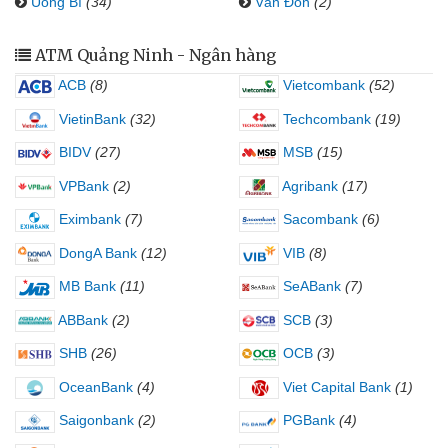
Uông Bí
(34)
Vân Đồn
(2)
ATM Quảng Ninh - Ngân hàng
ACB
(8)
Vietcombank
(52)
VietinBank
(32)
Techcombank
(19)
BIDV
(27)
MSB
(15)
VPBank
(2)
Agribank
(17)
Eximbank
(7)
Sacombank
(6)
DongA Bank
(12)
VIB
(8)
MB Bank
(11)
SeABank
(7)
ABBank
(2)
SCB
(3)
SHB
(26)
OCB
(3)
OceanBank
(4)
Viet Capital Bank
(1)
Saigonbank
(2)
PGBank
(4)