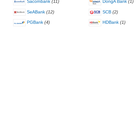
Sacombank
(11)
DongA Bank
(1)
SeABank
(12)
SCB
(2)
PGBank
(4)
HDBank
(1)