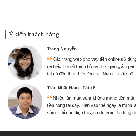
Ý kiến khách hàng
Đoàn Hữu Cảnh
Mình cần tiền gấp nên định 
 thân thiện,
nhưng thật may đã có gói vay 
ân nhanh chóng
không cần gặp mặt nên rất tiện l
rất tốt
bè biết
Cấn Văn Lực - Tạp hóa
 mình đều vay
Tôi kinh doanh buôn bán nhỏ 
ại tiếp tục mua
hàng, nhờ biết đến website qua b
 được
quyết được công việc của mìn