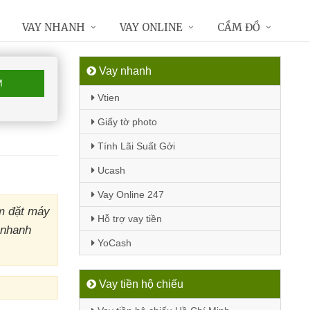
VAY NHANH
VAY ONLINE
CẦM ĐỒ
Vay nhanh
M
Vtien
Giấy tờ photo
Tính Lãi Suất Gởi
Ucash
Vay Online 247
m đặt máy
Hỗ trợ vay tiền
 nhanh
YoCash
Vay tiền hộ chiếu