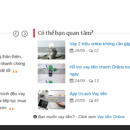
Có thể bạn quan tâm?
Vay 2 triệu online không cần gặ
Mai Lan - Sinh vi
28/09 -
22
cầm cố chiếc xe wave
Tôi biết đến thô
tiền bằng CMND online
sinh viên nên cần 
Hỗ trợ vay tiền nhanh Online tr
ợi, sẽ giới thiệu cho bạn
thấy thủ tục nhanh
ngày
24/09 -
13
Lâm Minh Chánh
Mất 2 tuần các 
App Ucash Vay tiền
lẻ nhiều lúc cần vốn nhập
cần có 2 triệu để gi
20/09 -
40
ạn bè giới thiệu tôi đã giải
được thôi. Cảm ơn 
h nhanh chóng
Bạn muốn vay tiền? - Click xem
Vay tiền Online