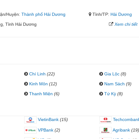
ận/Huyện:
Thành phố Hải Dương
Tỉnh/TP:
Hải Dương
g, Tỉnh Hải Dương
Xem chi tiết
Chí Linh
(22)
Gia Lộc
(8)
Kinh Môn
(12)
Nam Sách
(9)
Thanh Miện
(6)
Tứ Kỳ
(8)
VietinBank
(15)
Techcomban
VPBank
(2)
Agribank
(19