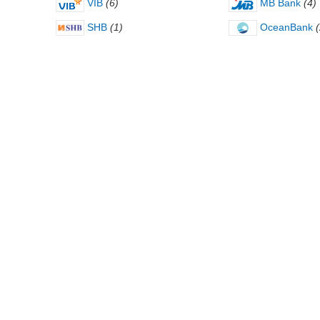
VIB
(6)
MB Bank
(4)
SHB
(1)
OceanBank