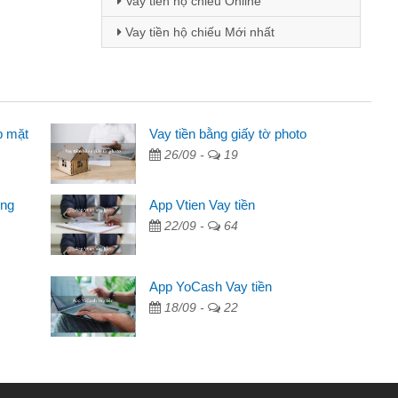
Vay tiền hộ chiếu Online
Vay tiền hộ chiếu Mới nhất
p mặt
ên
Vay tiền bằng giấy tờ photo
26/09 -
19
ng qua quảng cáo trên facebook. Tôi là
đóng tiền nhà, sinh nhật bạn bè, mà đọc
ong
App Vtien Vay tiền
 gọn nên tôi quyết định vay
22/09 -
64
ngân hàng không ai cho vay. Trong khi
App YoCash Vay tiền
ải quyết việc riêng, trong 1-2 ngày tôi trả
18/09 -
22
đã giúp tôi kịp thời và nhanh chóng