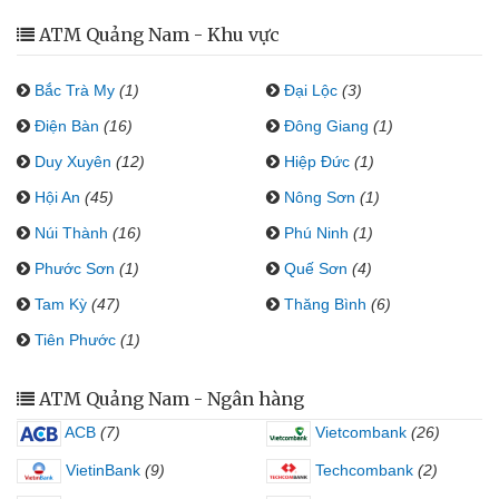
ATM Quảng Nam - Khu vực
Bắc Trà My
(1)
Đại Lộc
(3)
Điện Bàn
(16)
Đông Giang
(1)
Duy Xuyên
(12)
Hiệp Đức
(1)
Hội An
(45)
Nông Sơn
(1)
Núi Thành
(16)
Phú Ninh
(1)
Phước Sơn
(1)
Quế Sơn
(4)
Tam Kỳ
(47)
Thăng Bình
(6)
Tiên Phước
(1)
ATM Quảng Nam - Ngân hàng
ACB
(7)
Vietcombank
(26)
VietinBank
(9)
Techcombank
(2)