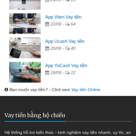
App Vtien Vay tiền
22/09 -
64
App Ucash Vay tiền
20/09 -
40
App YoCash Vay tiền
18/09 -
22
Bạn muốn vay tiền? - Click xem
Vay tiền Online
Vay tiền bằng hộ chiếu
Hệ thống hỗ trợ kiến thức - kinh nghiệm vay tiền nhanh, uy tín, an