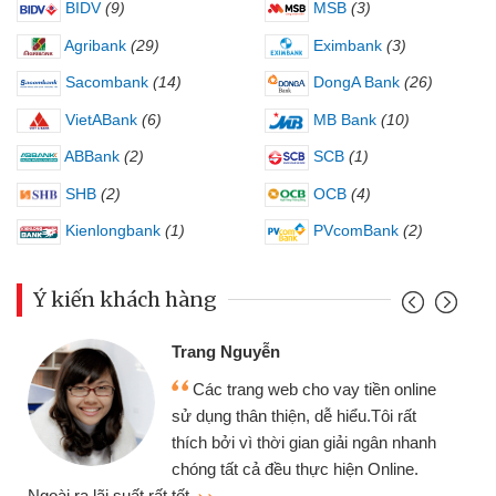
BIDV
(9)
MSB
(3)
Agribank
(29)
Eximbank
(3)
Sacombank
(14)
DongA Bank
(26)
VietABank
(6)
MB Bank
(10)
ABBank
(2)
SCB
(1)
SHB
(2)
OCB
(4)
Kienlongbank
(1)
PVcomBank
(2)
Ý kiến khách hàng
Trang Nguyễn
Các trang web cho vay tiền online
sử dụng thân thiện, dễ hiểu.Tôi rất
thích bởi vì thời gian giải ngân nhanh
chóng tất cả đều thực hiện Online.
thi
Ngoài ra lãi suất rất tốt