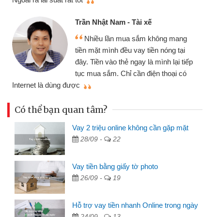
Trần Nhật Nam - Tài xế
Nhiều lần mua sắm không mang
tiền mặt mình đều vay tiền nóng tại
đây. Tiền vào thẻ ngay là mình lại tiếp
tục mua sắm. Chỉ cần điện thoại có
mì
Internet là dùng được
Có thể bạn quan tâm?
Vay 2 triệu online không cần gặp mặt
28/09 -
22
Vay tiền bằng giấy tờ photo
26/09 -
19
Hỗ trợ vay tiền nhanh Online trong ngày
24/09 -
13