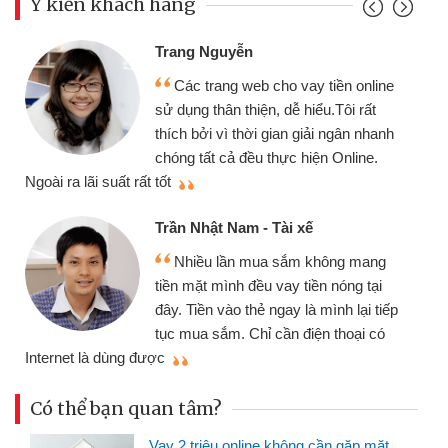
Ý kiến khách hàng
Đoàn Hữu Cảnh
Mình cần tiền gấp 
b cho vay tiền online
chiếc xe wave nhưng t
ện, dễ hiểu.Tôi rất
gói vay tiền bằng CMN
i gian giải ngân nhanh
cần gặp mặt nên rất tiện
 thực hiện Online.
thiệu cho bạn bè biết
Cấn Văn Lực - Tạp h
- Tài xế
Tôi kinh doanh buôn
ua sắm không mang
nhiều lúc cần vốn nhập
u vay tiền nóng tại
đến website qua bạn bè 
ẻ ngay là mình lại tiếp
đã giải quyết được côn
ỉ cần điện thoại có
mình nhanh chóng
Có thể bạn quan tâm?
Vay 2 triệu online không cần gặp mặt