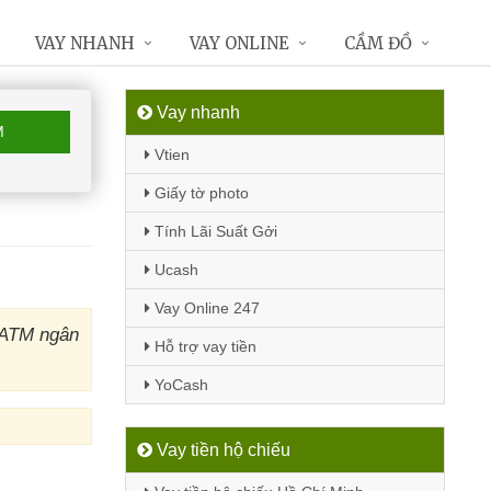
VAY NHANH
VAY ONLINE
CẦM ĐỒ
Vay nhanh
M
Vtien
Giấy tờ photo
Tính Lãi Suất Gởi
Ucash
Vay Online 247
 ATM ngân
Hỗ trợ vay tiền
YoCash
Vay tiền hộ chiếu