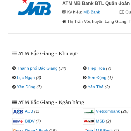
ATM MB Bank BTL Quân đoàn
Ký hiệu:
MB Bank
Qu
Thị Trấn Vôi, huyện Lạng Giang, 
ATM Bắc Giang - Khu vực
Thành phố Bắc Giang
(34)
Hiệp Hòa
(7)
Lục Ngạn
(3)
Sơn Động
(1)
Yên Dũng
(7)
Yên Thế
(2)
ATM Bắc Giang - Ngân hàng
ACB
(1)
Vietcombank
(26)
BIDV
(7)
MSB
(2)
DongA Bank
(15)
MB Bank
(4)