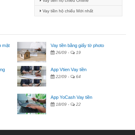
Vay tiền hộ chiếu Online
Vay tiền hộ chiếu Mới nhất
p mặt
Vay tiền bằng giấy tờ photo
26/09 -
19
ua quảng cáo trên facebook. Tôi là
tiền nhà, sinh nhật bạn bè, mà đọc
ong
App Vtien Vay tiền
nên tôi quyết định vay
22/09 -
64
hàng không ai cho vay. Trong khi
App YoCash Vay tiền
yết việc riêng, trong 1-2 ngày tôi trả
18/09 -
22
iúp tôi kịp thời và nhanh chóng