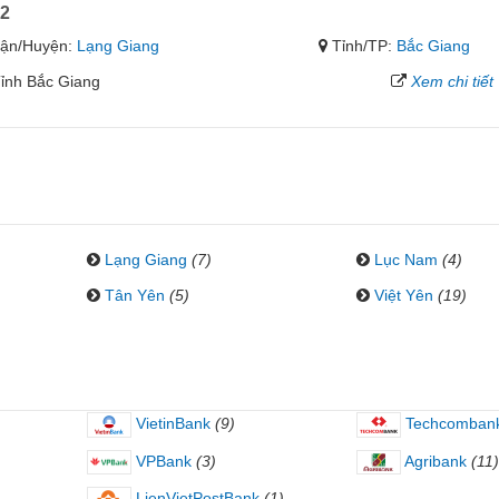
 2
ận/Huyện:
Lạng Giang
Tỉnh/TP:
Bắc Giang
Tỉnh Bắc Giang
Xem chi tiết
Lạng Giang
(7)
Lục Nam
(4)
Tân Yên
(5)
Việt Yên
(19)
VietinBank
(9)
Techcomban
VPBank
(3)
Agribank
(11)
LienVietPostBank
(1)