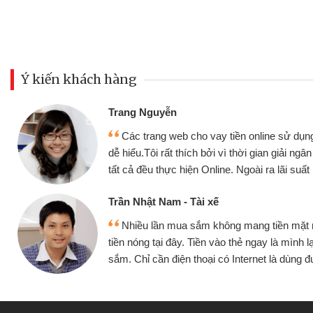
Ý kiến khách hàng
Đoàn Hữu Cảnh
Mình cần tiền gấp nên định cầm 
 thiện,
nhưng thật may đã có gói vay tiền 
anh chóng
không cần gặp mặt nên rất tiện lợi, s
ốt
bè biết
Cấn Văn Lực - Tạp hóa
 đều vay
Tôi kinh doanh buôn bán nhỏ lẻ n
ếp tục mua
hàng, nhờ biết đến website qua bạn bè 
quyết được công việc của mình nh