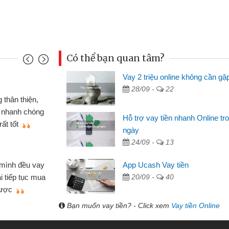
Có thể bạn quan tâm?
Vay 2 triệu online không cần gặ
Mai Lan - Sinh viên
28/09 -
22
cố chiếc xe wave
Tôi biết đến thông q
bằng CMND online
sinh viên nên cần đóng 
Hỗ trợ vay tiền nhanh Online tr
ẽ giới thiệu cho bạn
thấy thủ tục nhanh gọn 
ngày
24/09 -
Lâm Minh Chánh
13
Mất 2 tuần các ngân 
App Ucash Vay tiền
hiều lúc cần vốn nhập
cần có 2 triệu để giải qu
20/09 -
40
giới thiệu tôi đã giải
được thôi. Cảm ơn đã g
anh chóng
Bạn muốn vay tiền? - Click xem
Vay tiền Online