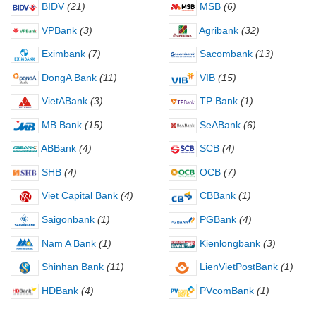
BIDV
(21)
MSB
(6)
VPBank
(3)
Agribank
(32)
Eximbank
(7)
Sacombank
(13)
DongA Bank
(11)
VIB
(15)
VietABank
(3)
TP Bank
(1)
MB Bank
(15)
SeABank
(6)
ABBank
(4)
SCB
(4)
SHB
(4)
OCB
(7)
Viet Capital Bank
(4)
CBBank
(1)
Saigonbank
(1)
PGBank
(4)
Nam A Bank
(1)
Kienlongbank
(3)
Shinhan Bank
(11)
LienVietPostBank
(1)
HDBank
(4)
PVcomBank
(1)