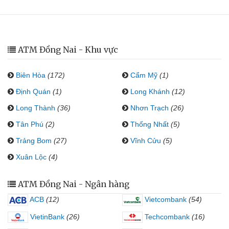
ATM Đồng Nai - Khu vực
Biên Hòa
(172)
Cẩm Mỹ
(1)
Định Quán
(1)
Long Khánh
(12)
Long Thành
(36)
Nhơn Trạch
(26)
Tân Phú
(2)
Thống Nhất
(5)
Trảng Bom
(27)
Vĩnh Cửu
(5)
Xuân Lộc
(4)
ATM Đồng Nai - Ngân hàng
ACB
(12)
Vietcombank
(54)
VietinBank
(26)
Techcombank
(16)