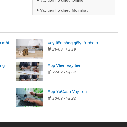
Vay tiền hộ chiếu Online
Vay tiền hộ chiếu Mới nhất
p mặt
inh viên
Vay tiền bằng giấy tờ photo
26/09 -
19
đến thông qua quảng cáo trên facebook. Tôi là
ên cần đóng tiền nhà, sinh nhật bạn bè, mà đọc
ong
App Vtien Vay tiền
c nhanh gọn nên tôi quyết định vay
22/09 -
64
Chánh
ần các ngân hàng không ai cho vay. Trong khi
App YoCash Vay tiền
ệu để giải quyết việc riêng, trong 1-2 ngày tôi trả
18/09 -
22
Cảm ơn đã giúp tôi kịp thời và nhanh chóng