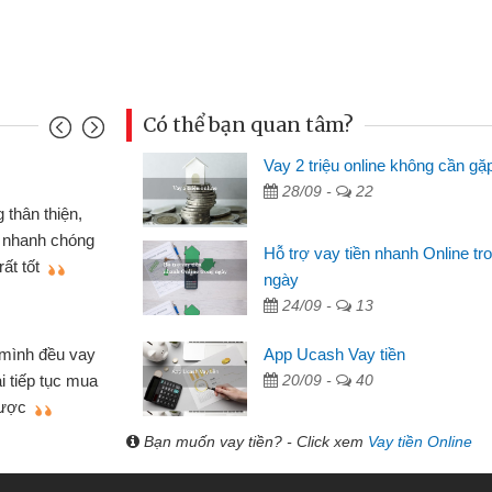
Có thể bạn quan tâm?
Vay 2 triệu online không cần gặ
Mai Lan - S
28/09 -
22
n định cầm cố chiếc xe wave
Tôi biết 
i vay tiền bằng CMND online
sinh viên n
Hỗ trợ vay tiền nhanh Online tr
 tiện lợi, sẽ giới thiệu cho bạn
thấy thủ tụ
ngày
24/09 -
13
Lâm Minh 
Mất 2 tu
App Ucash Vay tiền
án nhỏ lẻ nhiều lúc cần vốn nhập
cần có 2 tri
20/09 -
40
e qua bạn bè giới thiệu tôi đã giải
được thôi. 
ủa mình nhanh chóng
Bạn muốn vay tiền? - Click xem
Vay tiền Online