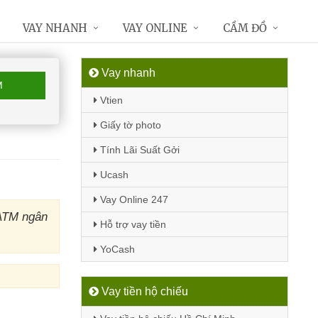
VAY NHANH
VAY ONLINE
CẦM ĐỒ
Vay nhanh
M
Vtien
Giấy tờ photo
Tính Lãi Suất Gởi
Ucash
Vay Online 247
 ATM ngân
Hỗ trợ vay tiền
YoCash
Vay tiền hộ chiếu