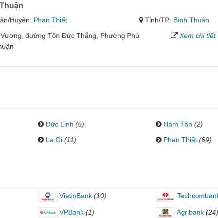
 Thuận
ận/Huyện:
Phan Thiết
Tỉnh/TP:
Bình Thuận
ng Vương, đường Tôn Đức Thắng, Phường Phú
Xem chi tiết
Thuận
Đức Linh
(5)
Hàm Tân
(2)
La Gi
(11)
Phan Thiết
(69)
VietinBank
(10)
Techcomban
VPBank
(1)
Agribank
(24