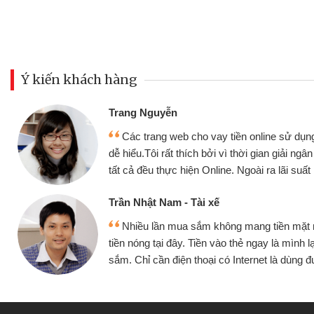
Ý kiến khách hàng
Đoàn Hữu Cảnh
Mình cần tiền gấp nê
sử dụng thân thiện,
nhưng thật may đã có gó
giải ngân nhanh chóng
không cần gặp mặt nên rất
i suất rất tốt
bè biết
Cấn Văn Lực - Tạp hóa
ền mặt mình đều vay
Tôi kinh doanh buôn b
 mình lại tiếp tục mua
hàng, nhờ biết đến websit
à dùng được
quyết được công việc c