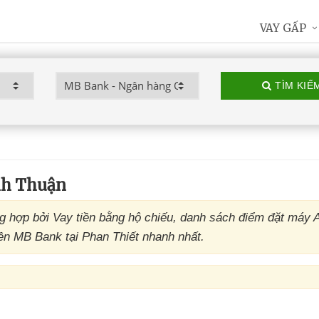
VAY GẤP
TÌM KIẾ
nh Thuận
 hợp bởi Vay tiền bằng hộ chiếu, danh sách điểm đặt máy
ền MB Bank tại Phan Thiết nhanh nhất.