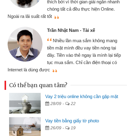
thích bởi vì thời gian giải ngân nhanh
chóng tất cả đều thực hiện Online.
thi
Ngoài ra lãi suất rất tốt
Trần Nhật Nam - Tài xế
Nhiều lần mua sắm không mang
tiền mặt mình đều vay tiền nóng tại
đây. Tiền vào thẻ ngay là mình lại tiếp
tục mua sắm. Chỉ cần điện thoại có
mì
Internet là dùng được
Có thể bạn quan tâm?
Vay 2 triệu online không cần gặp mặt
28/09 -
22
Vay tiền bằng giấy tờ photo
26/09 -
19