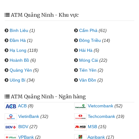
ATM Quảng Ninh - Khu vực
Bình Liêu
(1)
Cẩm Phả
(61)
Đầm Hà
(1)
Đông Triều
(14)
Hạ Long
(118)
Hải Hà
(5)
Hoành Bồ
(6)
Móng Cái
(22)
Quảng Yên
(5)
Tiên Yên
(2)
Uông Bí
(34)
Vân Đồn
(2)
ATM Quảng Ninh - Ngân hàng
ACB
(8)
Vietcombank
(52)
VietinBank
(32)
Techcombank
(19)
BIDV
(27)
MSB
(15)
VPBank
(2)
Agribank
(17)