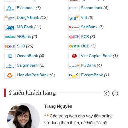
Eximbank
(7)
Sacombank
(6)
DongA Bank
(12)
VIB
(8)
MB Bank
(11)
SeABank
(7)
ABBank
(2)
SCB
(3)
SHB
(26)
OCB
(3)
OceanBank
(4)
Viet Capital Bank
(1)
Saigonbank
(2)
PGBank
(4)
LienVietPostBank
(2)
PVcomBank
(1)
Ý kiến khách hàng
Trang Nguyễn
Các trang web cho vay tiền online
sử dụng thân thiện, dễ hiểu.Tôi rất