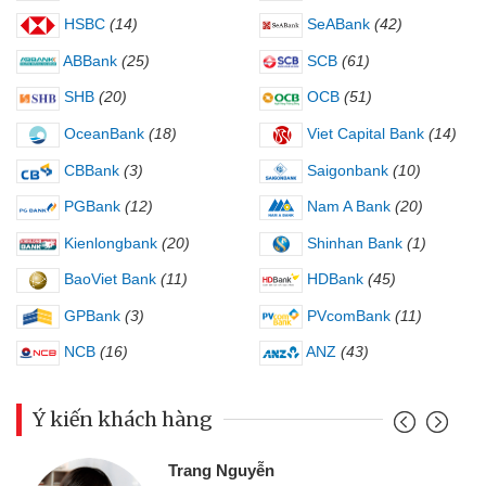
HSBC
(14)
SeABank
(42)
ABBank
(25)
SCB
(61)
SHB
(20)
OCB
(51)
OceanBank
(18)
Viet Capital Bank
(14)
CBBank
(3)
Saigonbank
(10)
PGBank
(12)
Nam A Bank
(20)
Kienlongbank
(20)
Shinhan Bank
(1)
BaoViet Bank
(11)
HDBank
(45)
GPBank
(3)
PVcomBank
(11)
NCB
(16)
ANZ
(43)
Ý kiến khách hàng
Trang Nguyễn