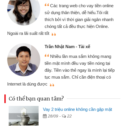
Các trang web cho vay tiền online
sử dụng thân thiện, dễ hiểu.Tôi rất
thích bởi vì thời gian giải ngân nhanh
chóng tất cả đều thực hiện Online.
thi
Ngoài ra lãi suất rất tốt
Trần Nhật Nam - Tài xế
Nhiều lần mua sắm không mang
tiền mặt mình đều vay tiền nóng tại
đây. Tiền vào thẻ ngay là mình lại tiếp
tục mua sắm. Chỉ cần điện thoại có
mì
Internet là dùng được
Có thể bạn quan tâm?
Vay 2 triệu online không cần gặp mặt
28/09 -
22