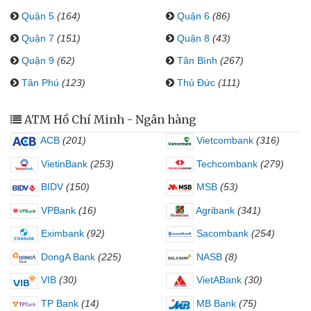
Quận 5
(164)
Quận 6
(86)
Quận 7
(151)
Quận 8
(43)
Quận 9
(62)
Tân Bình
(267)
Tân Phú
(123)
Thủ Đức
(111)
ATM Hồ Chí Minh - Ngân hàng
ACB
(201)
Vietcombank
(316)
VietinBank
(253)
Techcombank
(279)
BIDV
(150)
MSB
(53)
VPBank
(16)
Agribank
(341)
Eximbank
(92)
Sacombank
(254)
DongA Bank
(225)
NASB
(8)
VIB
(30)
VietABank
(30)
TP Bank
(14)
MB Bank
(75)