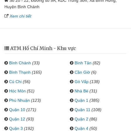
Số 20 - 22, Đường số 9A, KDC Trung Sơn, Xã Bình Hưng,
Huyện Bình Chánh
Xem chi tiết
ATM Hồ Chí Minh - Khu vực
Bình Chánh
(33)
Bình Tân
(82)
Bình Thạnh
(165)
Cần Giờ
(6)
Củ Chi
(56)
Gò Vấp
(138)
Hóc Môn
(51)
Nhà Bè
(31)
Phú Nhuận
(123)
Quận 1
(385)
Quận 10
(171)
Quận 11
(108)
Quận 12
(93)
Quận 2
(86)
Quận 3
(192)
Quận 4
(50)