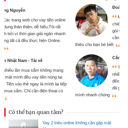
Đoàn Hữu Cảnh
Mình cần tiền gấp nên định cầm cố
chiếc xe wave nhưng thật may đã có
gói vay tiền bằng CMND online không
cần gặp mặt nên rất tiện lợi, sẽ giới
thiệu cho bạn bè biết
qu
Cấn Văn Lực - Tạp hóa
Tôi kinh doanh buôn bán nhỏ lẻ
nhiều lúc cần vốn nhập hàng, nhờ biết
đến website qua bạn bè giới thiệu tôi
đã giải quyết được công việc của
mình nhanh chóng
th
Có thể bạn quan tâm?
Vay 2 triệu online không cần gặp mặt