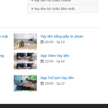
Vay tiền hộ chiếu Online
Vay tiền hộ chiếu Mới nhất
p mặt
 - Sinh viên
Vay tiền bằng giấy tờ photo
26/09 -
19
biết đến thông qua quảng cáo trên facebook. Tôi là
ên nên cần đóng tiền nhà, sinh nhật bạn bè, mà đọc
ong
App Vtien Vay tiền
ủ tục nhanh gọn nên tôi quyết định vay
22/09 -
64
nh Chánh
2 tuần các ngân hàng không ai cho vay. Trong khi
App YoCash Vay tiền
 triệu để giải quyết việc riêng, trong 1-2 ngày tôi trả
18/09 -
22
ôi. Cảm ơn đã giúp tôi kịp thời và nhanh chóng