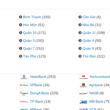
Bình Thạnh
(165)
Cần Giờ
(6)
Hóc Môn
(51)
Nhà Bè
(31)
Quận 10
(171)
Quận 11
(108)
Quận 3
(192)
Quận 4
(50)
Quận 7
(151)
Quận 8
(43)
Tân Phú
(123)
Thủ Đức
(111)
VietinBank
(253)
Techcomban
VPBank
(16)
Agribank
(34
DongA Bank
(225)
NASB
(8)
TP Bank
(14)
MB Bank
(75
ABBank
(25)
SCB
(61)