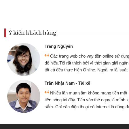
Ý kiến khách hàng
Đoàn Hữu Cảnh
Mình cần tiền gấ
ine sử dụng thân thiện,
nhưng thật may đã c
gian giải ngân nhanh chóng
không cần gặp mặt nên
ra lãi suất rất tốt
bè biết
Cấn Văn Lực - Tạp
g tiền mặt mình đều vay
Tôi kinh doanh bu
y là mình lại tiếp tục mua
hàng, nhờ biết đến we
et là dùng được
quyết được công vi