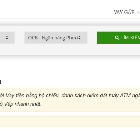
VAY GẤP
TÌM KIẾ
h
i Vay tiền bằng hộ chiếu, danh sách điểm đặt máy ATM ng
ò Vấp nhanh nhất.