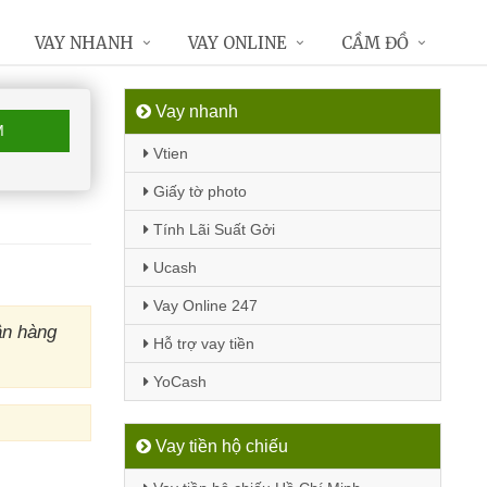
VAY NHANH
VAY ONLINE
CẦM ĐỒ
Vay nhanh
M
Vtien
Giấy tờ photo
Tính Lãi Suất Gởi
Ucash
Vay Online 247
ân hàng
Hỗ trợ vay tiền
YoCash
Vay tiền hộ chiếu