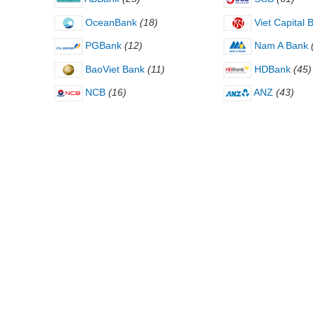
OceanBank
(18)
Viet Capital 
PGBank
(12)
Nam A Bank
BaoViet Bank
(11)
HDBank
(45)
NCB
(16)
ANZ
(43)