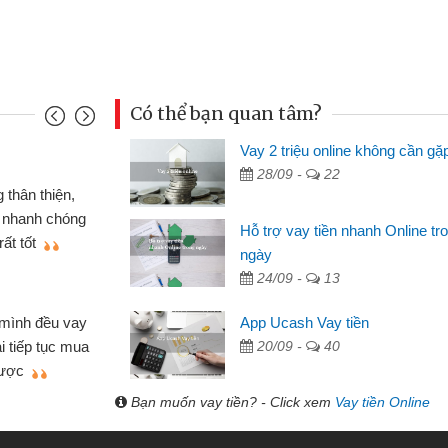
Có thể bạn quan tâm?
Vay 2 triệu online không cần gặ
Mai Lan
28/09 -
22
p nên định cầm cố chiếc xe wave
Tôi 
ó gói vay tiền bằng CMND online
sinh vi
Hỗ trợ vay tiền nhanh Online tr
 rất tiện lợi, sẽ giới thiệu cho bạn
thấy th
ngày
24/09 -
13
Lâm Mi
 hóa
Mất 
App Ucash Vay tiền
ôn bán nhỏ lẻ nhiều lúc cần vốn nhập
cần có 2
20/09 -
40
bsite qua bạn bè giới thiệu tôi đã giải
được th
ệc của mình nhanh chóng
Bạn muốn vay tiền? - Click xem
Vay tiền Online