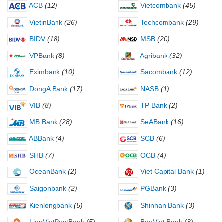
ACB
(12)
Vietcombank
(45)
VietinBank
(26)
Techcombank
(29)
BIDV
(18)
MSB
(20)
VPBank
(8)
Agribank
(32)
Eximbank
(10)
Sacombank
(12)
DongA Bank
(17)
NASB
(1)
VIB
(8)
TP Bank
(2)
MB Bank
(28)
SeABank
(16)
ABBank
(4)
SCB
(6)
SHB
(7)
OCB
(4)
OceanBank
(2)
Viet Capital Bank
(1)
Saigonbank
(2)
PGBank
(3)
Kienlongbank
(5)
Shinhan Bank
(3)
LienVietPostBank
(5)
BaoViet Bank
(3)