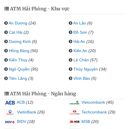
ATM Hải Phòng - Khu vực
An Dương
(24)
An Lão
(6)
Cát Hải
(2)
Đồ Sơn
(7)
Dương Kinh
(6)
Hải An
(16)
Hồng Bàng
(56)
Kiến An
(20)
Kiến Thụy
(4)
Lê Chân
(57)
Ngô Quyền
(95)
Thủy Nguyên
(34)
Tiên Lãng
(3)
Vĩnh Bảo
(5)
ATM Hải Phòng - Ngân hàng
ACB
(12)
Vietcombank
(45)
VietinBank
(26)
Techcombank
(29)
BIDV
(18)
MSB
(20)