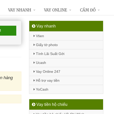
VAY NHANH
VAY ONLINE
CẦM ĐỒ
Vay nhanh
M
Vtien
Giấy tờ photo
Tính Lãi Suất Gởi
Ucash
Vay Online 247
ân hàng
Hỗ trợ vay tiền
YoCash
Vay tiền hộ chiếu