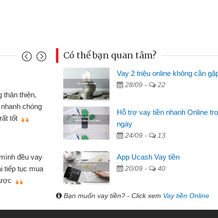
Có thể bạn quan tâm?
Vay 2 triệu online không cần gặ
Mai Lan - S
28/09 -
22
n định cầm cố chiếc xe wave
Tôi biết 
i vay tiền bằng CMND online
sinh viên n
Hỗ trợ vay tiền nhanh Online tr
 tiện lợi, sẽ giới thiệu cho bạn
thấy thủ tụ
ngày
24/09 -
13
Lâm Minh 
Mất 2 tu
App Ucash Vay tiền
án nhỏ lẻ nhiều lúc cần vốn nhập
cần có 2 tri
20/09 -
40
e qua bạn bè giới thiệu tôi đã giải
được thôi. 
ủa mình nhanh chóng
Bạn muốn vay tiền? - Click xem
Vay tiền Online