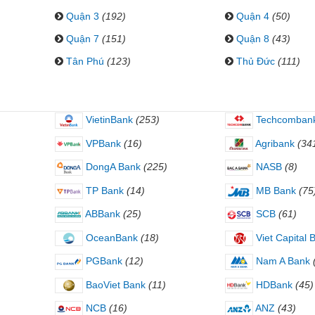
Quận 3
(192)
Quận 4
(50)
Quận 7
(151)
Quận 8
(43)
Tân Phú
(123)
Thủ Đức
(111)
VietinBank
(253)
Techcomban
VPBank
(16)
Agribank
(34
DongA Bank
(225)
NASB
(8)
TP Bank
(14)
MB Bank
(75
ABBank
(25)
SCB
(61)
OceanBank
(18)
Viet Capital 
PGBank
(12)
Nam A Bank
BaoViet Bank
(11)
HDBank
(45)
NCB
(16)
ANZ
(43)