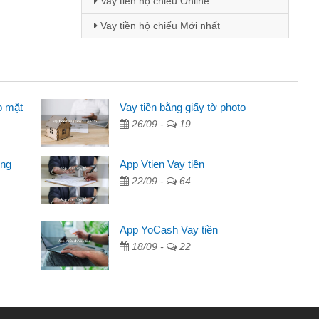
Vay tiền hộ chiếu Online
Vay tiền hộ chiếu Mới nhất
p mặt
inh viên
Vay tiền bằng giấy tờ photo
26/09 -
19
đến thông qua quảng cáo trên facebook. Tôi là
ên cần đóng tiền nhà, sinh nhật bạn bè, mà đọc
ong
App Vtien Vay tiền
c nhanh gọn nên tôi quyết định vay
22/09 -
64
Chánh
ần các ngân hàng không ai cho vay. Trong khi
App YoCash Vay tiền
ệu để giải quyết việc riêng, trong 1-2 ngày tôi trả
18/09 -
22
Cảm ơn đã giúp tôi kịp thời và nhanh chóng