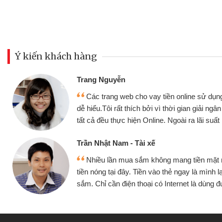
Ý kiến khách hàng
Đoàn Hữu Cảnh
Mình cần tiền gấp nê
sử dụng thân thiện,
nhưng thật may đã có gó
giải ngân nhanh chóng
không cần gặp mặt nên rất
i suất rất tốt
bè biết
Cấn Văn Lực - Tạp hóa
ền mặt mình đều vay
Tôi kinh doanh buôn b
 mình lại tiếp tục mua
hàng, nhờ biết đến websit
à dùng được
quyết được công việc c