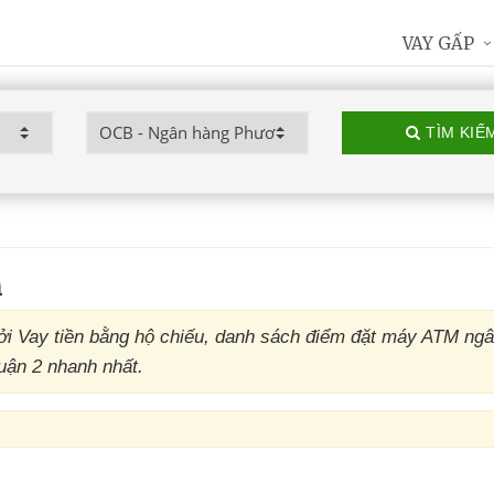
VAY GẤP
TÌM KIẾ
h
i Vay tiền bằng hộ chiếu, danh sách điểm đặt máy ATM ng
uận 2 nhanh nhất.