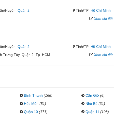
ận/Huyện:
Quận 2
Tỉnh/TP:
Hồ Chí Minh
M
Xem chi tiết
ận/Huyện:
Quận 2
Tỉnh/TP:
Hồ Chí Minh
h Trưng Tây, Quận 2, Tp. HCM.
Xem chi tiết
Bình Thạnh
(165)
Cần Giờ
(6)
Hóc Môn
(51)
Nhà Bè
(31)
Quận 10
(171)
Quận 11
(108)