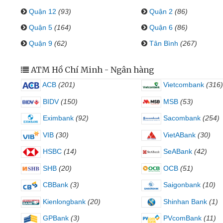
Quận 12
(93)
Quận 2
(86)
Quận 5
(164)
Quận 6
(86)
Quận 9
(62)
Tân Bình
(267)
ATM Hồ Chí Minh - Ngân hàng
ACB
(201)
Vietcombank
(316)
BIDV
(150)
MSB
(53)
Eximbank
(92)
Sacombank
(254)
VIB
(30)
VietABank
(30)
HSBC
(14)
SeABank
(42)
SHB
(20)
OCB
(51)
CBBank
(3)
Saigonbank
(10)
Kienlongbank
(20)
Shinhan Bank
(1)
GPBank
(3)
PVcomBank
(11)