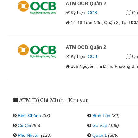
ATM OCB Quận 2
Ký hiệu:
OCB
Qu
14-16 Trần Não, Quận 2, Tp. HC
ATM OCB Quận 2
Ký hiệu:
OCB
Qu
286 Nguyễn Thị Định, Phường Bìn
ATM Hồ Chí Minh - Khu vực
Bình Chánh
(33)
Bình Tân
(82)
Củ Chi
(56)
Gò Vấp
(138)
Phú Nhuận
(123)
Quận 1
(385)