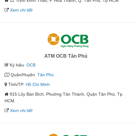
12 Trịnh Đình Thảo, P. Hòa Thạnh, Q. Tân Phú, Tp.HCM
Xem chi tiết
ATM OCB Tân Phú
Ký hiệu:
OCB
Quận/Huyện:
Tân Phú
Tỉnh/TP:
Hồ Chí Minh
915 Lũy Bán Bích, Phường Tân Thành, Quận Tân Phú, Tp.
HCM.
Xem chi tiết