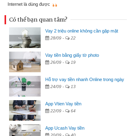
mì
Internet là dùng được
Có thể bạn quan tâm?
Vay 2 triệu online không cần gặp mặt
28/09 -
22
Vay tiền bằng giấy tờ photo
26/09 -
19
Hỗ trợ vay tiền nhanh Online trong ngày
24/09 -
13
App Vtien Vay tiền
22/09 -
64
App Ucash Vay tiền
20/09 -
40