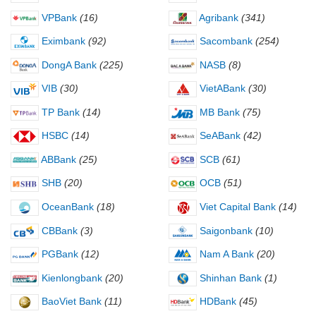
VPBank
(16)
Agribank
(341)
Eximbank
(92)
Sacombank
(254)
DongA Bank
(225)
NASB
(8)
VIB
(30)
VietABank
(30)
TP Bank
(14)
MB Bank
(75)
HSBC
(14)
SeABank
(42)
ABBank
(25)
SCB
(61)
SHB
(20)
OCB
(51)
OceanBank
(18)
Viet Capital Bank
(14)
CBBank
(3)
Saigonbank
(10)
PGBank
(12)
Nam A Bank
(20)
Kienlongbank
(20)
Shinhan Bank
(1)
BaoViet Bank
(11)
HDBank
(45)