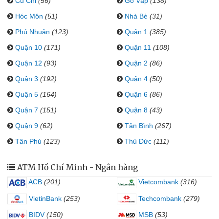
Củ Chi
(56)
Gò Vấp
(138)
Hóc Môn
(51)
Nhà Bè
(31)
Phú Nhuận
(123)
Quận 1
(385)
Quận 10
(171)
Quận 11
(108)
Quận 12
(93)
Quận 2
(86)
Quận 3
(192)
Quận 4
(50)
Quận 5
(164)
Quận 6
(86)
Quận 7
(151)
Quận 8
(43)
Quận 9
(62)
Tân Bình
(267)
Tân Phú
(123)
Thủ Đức
(111)
ATM Hồ Chí Minh - Ngân hàng
ACB
(201)
Vietcombank
(316)
VietinBank
(253)
Techcombank
(279)
BIDV
(150)
MSB
(53)